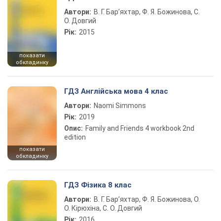
Автори:
В. Г. Бар’яхтар, Ф. Я. Божинова, С.
О. Довгий
Рік:
2015
показати
обкладинку
ГДЗ Англійська мова 4 клас
Автори:
Naomi Simmons
Рік:
2019
Опис:
Family and Friends 4 workbook 2nd
edition
показати
обкладинку
ГДЗ Фізика 8 клас
Автори:
В. Г. Бар’яхтар, Ф. Я. Божинова, О.
О. Кірюхіна, С. О. Довгий
Рік:
2016