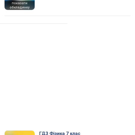
показати
обкладинку
ГДЗ Фізика 7 клас