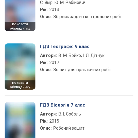
С. Якір, Ю. М. Рабінович
Рік:
2013
Опис:
Збірник задач і контрольних робіт
показати
обкладинку
ГДЗ Географія 9 клас
Автори:
В. М. Бойко, І. Л. Дітчук
Рік:
2017
Опис:
Зошит для практичних робіт
показати
обкладинку
ГДЗ Біологія 7 клас
Автори:
В. І. Соболь
Рік:
2015
Опис:
Робочий зошит