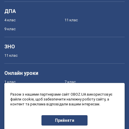
ДПА
4 клас
11 клас
9 клас
ЗНО
11 клас
Онлайн уроки
1 клас
7 клас
2 клас
8 клас
Разом з нашими партнерами сайт OBOZ.UA використовує
файли cookie, щоб забезпечити належну роботу сайту, а
3 клас
9 клас
контент та реклама відповідали вашим інтересам.
4 клас
10 клас
5 клас
11 клас
Прийняти
6 клас