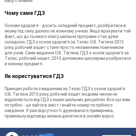
набуті знання.
Чому саме ГДЗ
Основи здоров'я - досить складний предмет, розібратися в
якому під силу далеко не кожному учневі. Якщо врахувати той
факт, що до сьомого класу шкільна програма стає дуже
складною, ГДЗ з основ здоров'я за 7 клас О.В. Тагліна 2015
року, робочий зошит стане просто незамінним помічником
для учнів. Саме видання О.В. Тагліна, ГДЗ з основ здоров'я за
7 клас, робочий зошит, 2015 допоможе школярам розібратися
в новому предметі.
Як користуватися ГДЗ
Принцип роботи з виданням за 7 клас ГДЗ з основ здоров'я
О.В. Тагліна 2015 року, робочий зошит жодним чином не
відрізняється від ГДЗ з інших шкільних дисциплін. Все що вам
потрібно - це зайти в зміст і знайти номер потрібного
завдання. У разі відсутності друкованого примірника,
правильну відповідь можна дізнатися в онлайн версії.