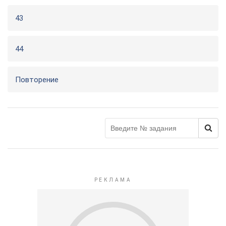
43
44
Повторение