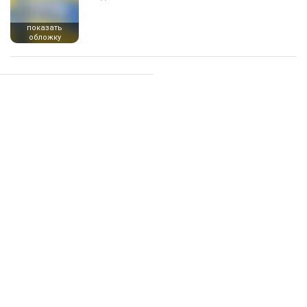
показать
обложку