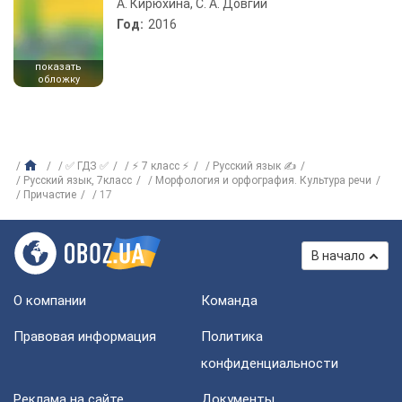
А. Кирюхина, С. А. Довгий
Год:
2016
показать
обложку
✅ ГДЗ ✅
⚡ 7 класс ⚡
Русский язык ✍
Русский язык, 7класс
Морфология и орфография. Культура речи
Причастие
17
В начало
О компании
Команда
Правовая информация
Политика
конфиденциальности
Реклама на сайте
Документы