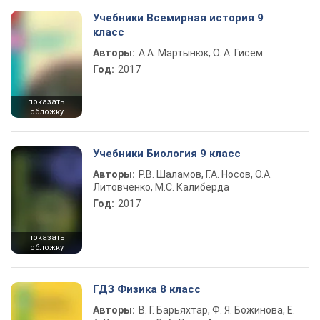
Учебники Всемирная история 9
класс
Авторы:
А.А. Мартынюк, О. А. Гисем
Год:
2017
показать
обложку
Учебники Биология 9 класс
Авторы:
Р.В. Шаламов, Г.А. Носов, О.А.
Литовченко, М.С. Калиберда
Год:
2017
показать
обложку
ГДЗ Физика 8 класс
Авторы:
В. Г. Барьяхтар, Ф. Я. Божинова, Е.