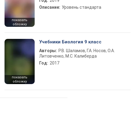
Год:
2019
Описание:
Уровень стандарта
показать
обложку
Учебники Биология 9 класс
Авторы:
Р.В. Шаламов, Г.А. Носов, О.А.
Литовченко, М.С. Калиберда
Год:
2017
показать
обложку