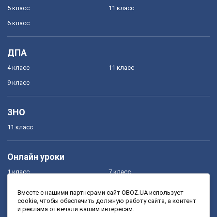
5 класс
11 класс
6 класс
ДПА
4 класс
11 класс
9 класс
ЗНО
11 класс
Онлайн уроки
1 класс
7 класс
2 класс
8 класс
Вместе с нашими партнерами сайт OBOZ.UA использует
cookie, чтобы обеспечить должную работу сайта, а контент
3 класс
9 класс
и реклама отвечали вашим интересам.
4 класс
10 класс