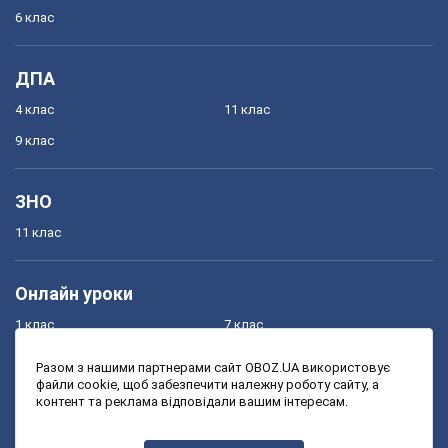
6 клас
ДПА
4 клас
11 клас
9 клас
ЗНО
11 клас
Онлайн уроки
1 клас
7 клас
2 клас
8 клас
Разом з нашими партнерами сайт OBOZ.UA використовує
файли cookie, щоб забезпечити належну роботу сайту, а
3 клас
9 клас
контент та реклама відповідали вашим інтересам.
4 клас
10 клас