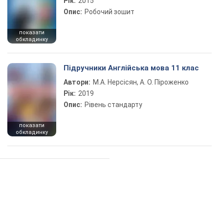
Рік:
2015
Опис:
Робочий зошит
показати
обкладинку
Підручники Англійська мова 11 клас
Автори:
М.А. Нерсісян, А. О. Піроженко
Рік:
2019
Опис:
Рівень стандарту
показати
обкладинку