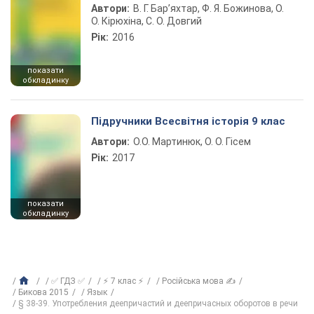
Автори:
В. Г. Бар’яхтар, Ф. Я. Божинова, О.
О. Кірюхіна, С. О. Довгий
Рік:
2016
показати
обкладинку
Підручники Всесвітня історія 9 клас
Автори:
О.О. Мартинюк, О. О. Гісем
Рік:
2017
показати
обкладинку
✅ ГДЗ ✅
⚡ 7 клас ⚡
Російська мова ✍
Бикова 2015
Язык
§ 38-39. Употребления деепричастий и деепричасных оборотов в речи