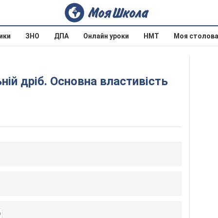
ики
ЗНО
ДПА
Онлайн уроки
НМТ
Моя столов
9