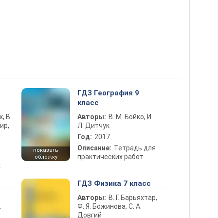
5
ГДЗ География 9
класс
к, В.
Авторы:
В. М. Бойко, И.
ир,
Л. Дитчук
Год:
2017
Описание:
Тетрадь для
показать
практических работ
обложку
х
ГДЗ Физика 7 класс
Авторы:
В. Г. Барьяхтар,
Ф. Я. Божинова, С. А.
ь
Довгий