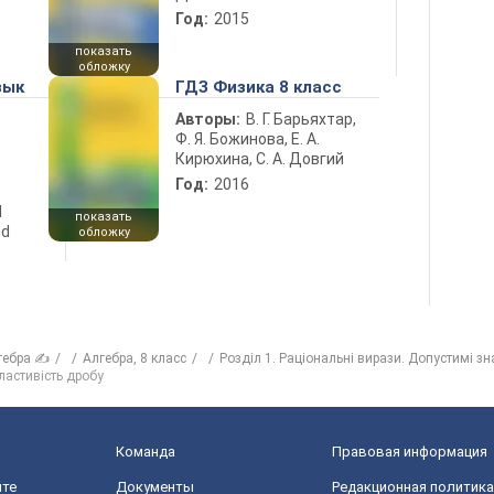
Год:
2015
показать
обложку
зык
ГДЗ Физика 8 класс
Авторы:
В. Г. Барьяхтар,
Ф. Я. Божинова, Е. А.
Кирюхина, С. А. Довгий
Год:
2016
d
показать
nd
обложку
гебра ✍
Алгебра, 8 класс
Розділ 1. Раціональні вирази. Допустимі з
ластивість дробу
Команда
Правовая информация
йте
Документы
Редакционная политика