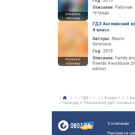
Год:
2015
Описание:
Рабочая
тетрадь
показать
обложку
ГДЗ Английский я
4 класс
Авторы:
Naomi
Simmons
Год:
2019
Описание:
Family an
показать
Friends 4 workbook 2
обложку
edition
✅ ГДЗ ✅
⚡ 8 класс ⚡
Ал
Параграф 2. Раціональній дріб. Основна в
О компании
Реклама на са