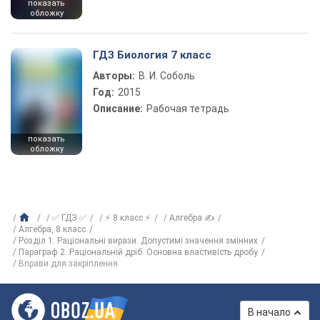
показать
обложку
ГДЗ Биология 7 класс
Авторы:
В. И. Соболь
Год:
2015
Описание:
Рабочая тетрадь
показать
обложку
✅ ГДЗ ✅
⚡ 8 класс ⚡
Алгебра ✍
Алгебра, 8 класс
Розділ 1. Раціональні вирази. Допустимі значення змінних
Параграф 2. Раціональній дріб. Основна властивість дробу
Вправи для закріплення
В начало