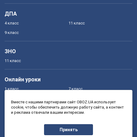
ДПА
4 класс
11 класс
9 класс
ЗНО
11 класс
Онлайн уроки
1 класс
7 класс
2 класс
8 класс
Вместе с нашими партнерами сайт OBOZ.UA использует
cookie, чтобы обеспечить должную работу сайта, а контент
3 класс
9 класс
и реклама отвечали вашим интересам.
4 класс
10 класс
5 класс
11 класс
Принять
6 класс