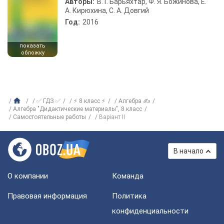
Авторы:
В. Г. Барьяхтар, Ф. Я. Божинова, Е.
А. Кирюхина, С. А. Довгий
Год:
2016
показать
обложку
✅ ГДЗ ✅
⚡ 8 класс ⚡
Алгебра ✍
Алгебра "Дидактические материалы", 8 класс
Самостоятельные работы
Варіант II
В начало
О компании
Команда
Правовая информация
Политика
конфиденциальности