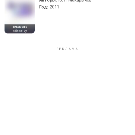
Авторы:
Ю. Н. Макарычев
Год:
2011
показать
обложку