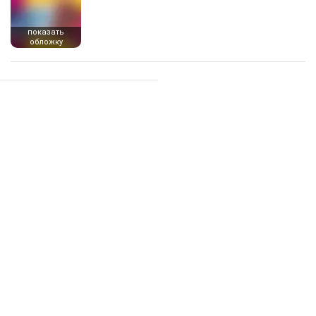
показать
обложку