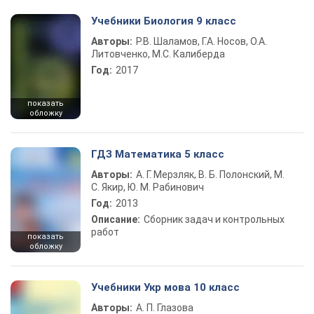
Учебники Биология 9 класс
Авторы:
Р.В. Шаламов, Г.А. Носов, О.А.
Литовченко, М.С. Калиберда
Год:
2017
показать
обложку
ГДЗ Математика 5 класс
Авторы:
А. Г. Мерзляк, В. Б. Полонский, М.
С. Якир, Ю. М. Рабинович
Год:
2013
Описание:
Сборник задач и контрольных
работ
показать
обложку
Учебники Укр мова 10 класс
Авторы:
А. П. Глазова