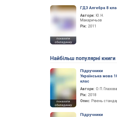
ГДЗ Алгебра 8 кла
Автори:
Ю. Н.
Макаричьов
Рік:
2011
показати
обкладинку
Найбільш популярні книги
Підручники
Українська мова 1
клас
Автори:
О. П. Глазов
Рік:
2018
Опис:
Рівень станда
показати
обкладинку
Підручники