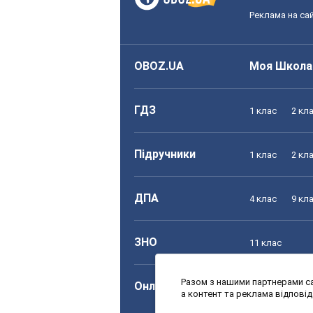
Реклама на сай
OBOZ.UA
Моя Школа
ГДЗ
1 клас
2 кл
Підручники
1 клас
2 кл
ДПА
4 клас
9 кл
ЗНО
11 клас
Разом з нашими партнерами са
Онлайн уроки
1 клас
2 кл
а контент та реклама відпові