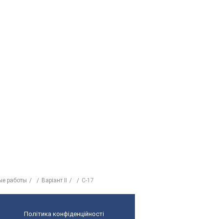
ые работы
Варіант II
C-17
Політика конфіденційності