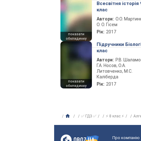
Всесвітня історія 
клас
Автори:
О.О. Мартин
О. О. Гісем
Рік:
2017
показати
обкладинку
Підручники Біолог
клас
Автори:
Р.В. Шаламо
Г.А. Носов, О.А.
Литовченко, М.С.
Каліберда
показати
Рік:
2017
обкладинку
✅ ГДЗ ✅
⚡ 8 клас ⚡
Алг
Про компанію