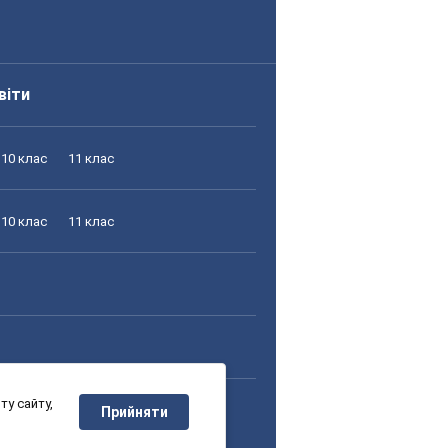
віти
10 клас
11 клас
10 клас
11 клас
у сайту,
10 клас
11 клас
Прийняти