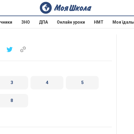
учники
ЗНО
ДПА
Онлайн уроки
НМТ
Моя їдаль
3
4
5
8