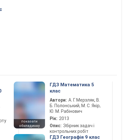
с
ГДЗ Математика 5
0
клас
Автори:
А. Г. Мерзляк, В.
Б. Полонський, М. С. Якір,
а
Ю. М. Рабінович
Рік:
2013
рту
показати
Опис:
Збірник задач і
обкладинку
контрольних робіт
ГДЗ Географія 9 клас