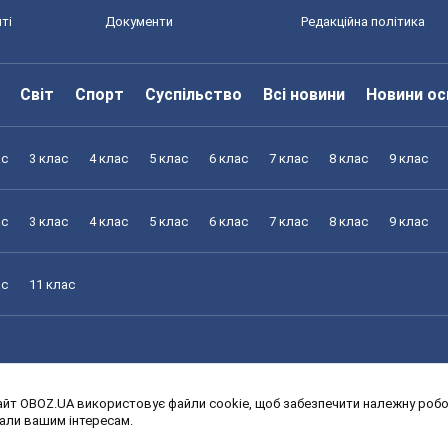
ті
Документи
Редакційна політика
Світ
Спорт
Суспільство
Всі новини
Новини ос
ас
3 клас
4 клас
5 клас
6 клас
7 клас
8 клас
9 клас
ас
3 клас
4 клас
5 клас
6 клас
7 клас
8 клас
9 клас
ас
11 клас
йт OBOZ.UA використовує файли cookie, щоб забезпечити належну робот
ас
3 клас
4 клас
5 клас
6 клас
7 клас
8 клас
9 клас
дали вашим інтересам.