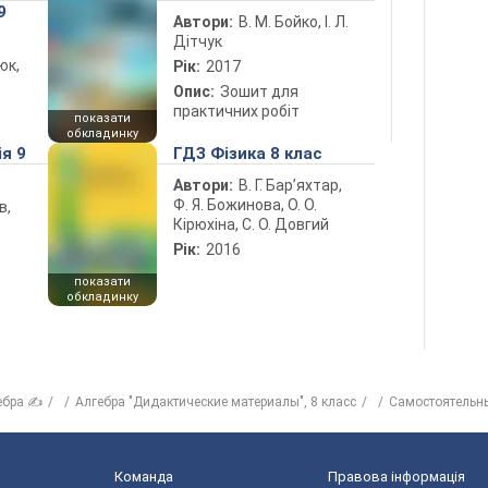
9
Автори:
В. М. Бойко, І. Л.
Дітчук
юк,
Рік:
2017
Опис:
Зошит для
практичних робіт
показати
обкладинку
ія 9
ГДЗ Фізика 8 клас
Автори:
В. Г. Бар’яхтар,
Ф. Я. Божинова, О. О.
в,
Кірюхіна, С. О. Довгий
Рік:
2016
показати
обкладинку
ебра ✍
Алгебра "Дидактические материалы", 8 класс
Самостоятельн
Команда
Правова інформація