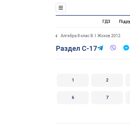
ГДЗ
Підр
Алгебра 8 клас В. І. Жохов 2012
Раздел C-17
1
2
6
7