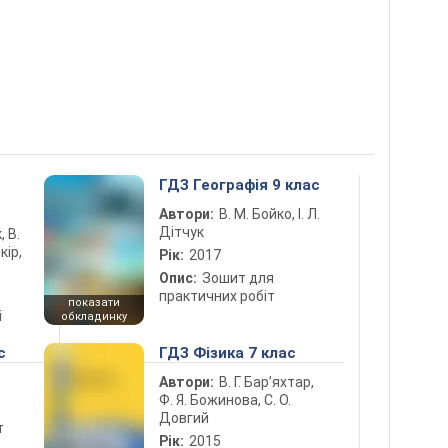
5
ГДЗ Географія 9 клас
Автори:
В. М. Бойко, І. Л.
Дітчук
, В.
кір,
Рік:
2017
Опис:
Зошит для
практичних робіт
показати
і
обкладинку
с
ГДЗ Фізика 7 клас
Автори:
В. Г. Бар’яхтар,
Ф. Я. Божинова, С. О.
Довгий
т
Рік:
2015