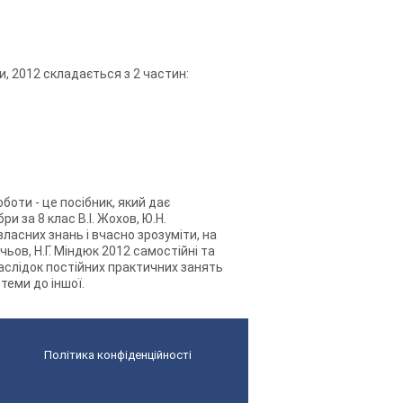
ти, 2012 складається з 2 частин:
оботи - це посібник, який дає
и за 8 клас В.І. Жохов, Ю.Н.
ласних знань і вчасно зрозуміти, на
чьов, Н.Г. Міндюк 2012 самостійні та
наслідок постійних практичних занять
теми до іншої.
Політика конфіденційності