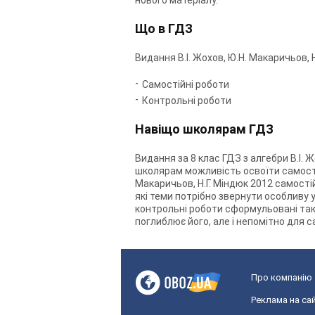
Що в ГДЗ
Видання В.І. Жохов, Ю.Н. Макаричьов, Н
Самостійні роботи
Контрольні роботи
Навіщо школярам ГДЗ
Видання за 8 клас ГДЗ з алгебри В.І. Ж
школярам можливість освоїти самостійно
Макаричьов, Н.Г. Міндюк 2012 самості
які теми потрібно звернути особливу ув
контрольні роботи сформульовані таки
поглиблює його, але і непомітно для 
Про компанію
Реклама на сай