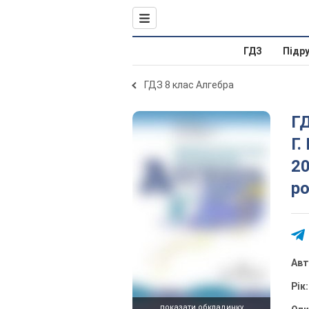
ГДЗ
Підр
ГДЗ 8 клас Алгебра
ГД
Г.
20
р
Ав
Рік
показати обкладинку