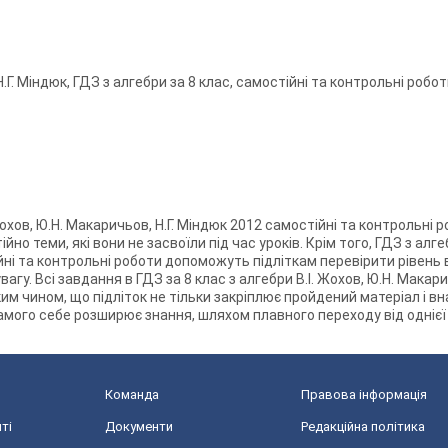
.Г. Міндюк, ГДЗ з алгебри за 8 клас, самостійні та контрольні робо
охов, Ю.Н. Макаричьов, Н.Г. Міндюк 2012 самостійні та контрольні р
 теми, які вони не засвоїли під час уроків. Крім того, ГДЗ з алгебр
йні та контрольні роботи допоможуть підліткам перевірити рівень в
агу. Всі завдання в ГДЗ за 8 клас з алгебри В.І. Жохов, Ю.Н. Макари
м чином, що підліток не тільки закріплює пройдений матеріал і в
самого себе розширює знання, шляхом плавного переходу від однієї 
Команда
Правова інформація
ті
Документи
Редакційна політика