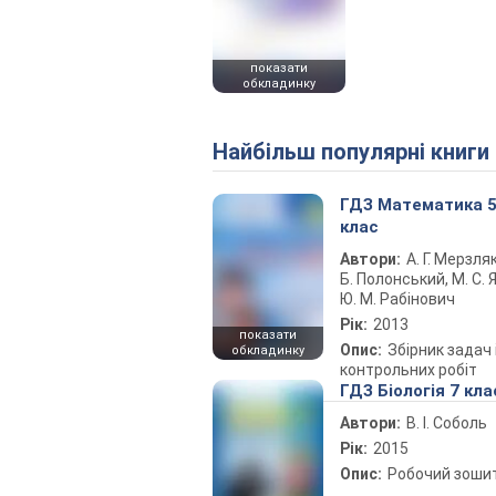
показати
обкладинку
Найбільш популярні книги
ГДЗ Математика 
клас
Автори:
А. Г. Мерзляк
Б. Полонський, М. С. Я
Ю. М. Рабінович
Рік:
2013
показати
Опис:
Збірник задач 
обкладинку
контрольних робіт
ГДЗ Біологія 7 кла
Автори:
В. І. Соболь
Рік:
2015
Опис:
Робочий зоши