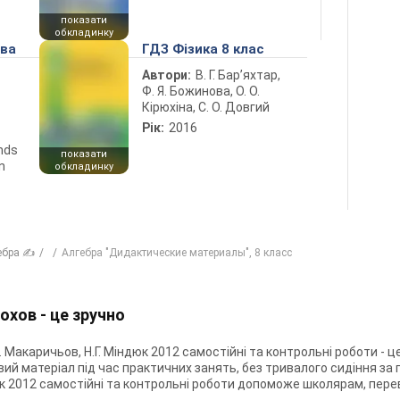
показати
обкладинку
ова
ГДЗ Фізика 8 клас
Автори:
В. Г. Бар’яхтар,
Ф. Я. Божинова, О. О.
Кірюхіна, С. О. Довгий
Рік:
2016
ends
показати
n
обкладинку
ебра ✍
Алгебра "Дидактические материалы", 8 класс
Жохов - це зручно
Н. Макаричьов, Н.Г. Міндюк 2012 самостійні та контрольні роботи - 
ий матеріал під час практичних занять, без тривалого сидіння за 
дюк 2012 самостійні та контрольні роботи допоможе школярам, ​​пере