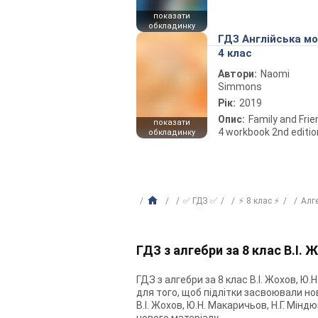
показати
обкладинку
ГДЗ Англійська м
4 клас
Автори:
Naomi
Simmons
Рік:
2019
Опис:
Family and Fri
показати
4 workbook 2nd editio
обкладинку
✅ ГДЗ ✅
⚡ 8 клас ⚡
Алг
ГДЗ з алгебри за 8 клас В.І. 
ГДЗ з алгебри за 8 клас В.І. Жохов, Ю.
для того, щоб підлітки засвоювали нов
В.І. Жохов, Ю.Н. Макаричьов, Н.Г. Мін
нового матеріалу.