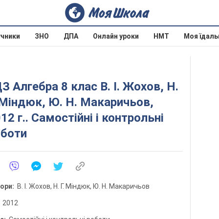
учники
ЗНО
ДПА
Онлайн уроки
НМТ
Моя їдаль
З Алгебра 8 клас В. І. Жохов, Н.
 Міндюк, Ю. Н. Макаричьов,
12 г.. Самостійні і контрольні
оботи
тори:
В. І. Жохов, Н. Г. Міндюк, Ю. Н. Макаричьов
:
2012