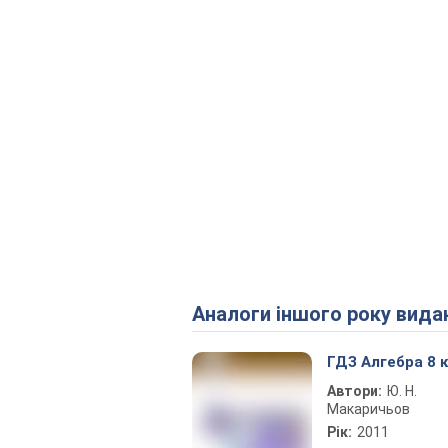
Аналоги іншого року вида
ГДЗ Алгебра 8 
Автори:
Ю. Н.
Макаричьов
Рік:
2011