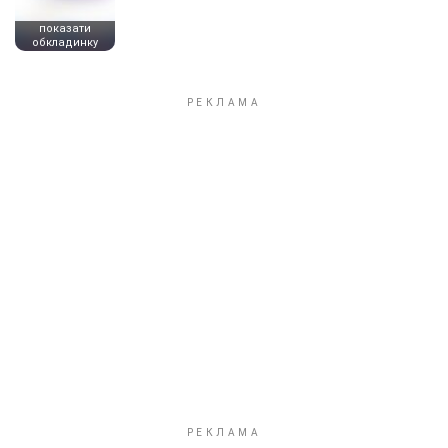
показати
обкладинку