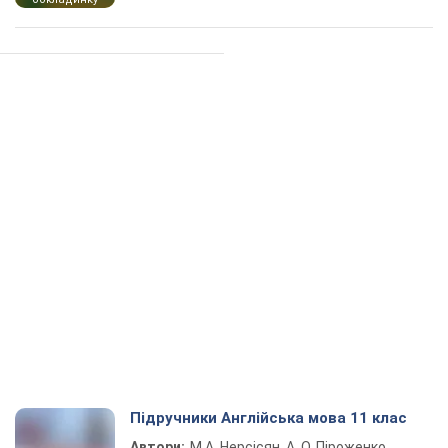
Підручники Англійська мова 11 клас
Автори:
М.А. Нерсісян, А. О. Піроженко