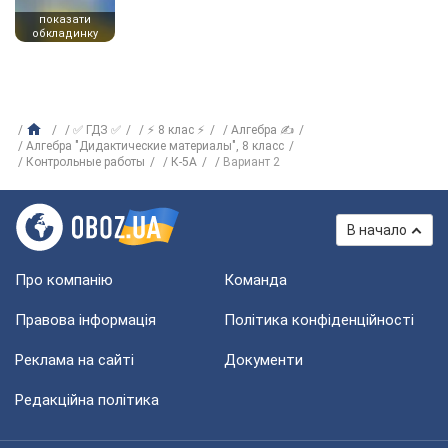
показати
обкладинку
✅ ГДЗ ✅
⚡ 8 клас ⚡
Алгебра ✍
Алгебра "Дидактические материалы", 8 класс
Контрольные работы
К-5А
Вариант 2
В начало
Про компанію
Команда
Правова інформація
Політика конфіденційності
Реклама на сайті
Документи
Редакційна політика