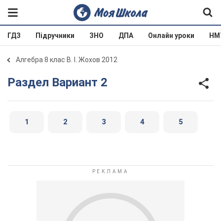
ГДЗ
Підручники
ЗНО
ДПА
Онлайн уроки
НМ
Алгебра 8 клас В. І. Жохов 2012
Раздел Вариант 2
1
2
3
4
5