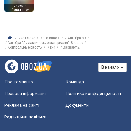
показати
обкладинку
✅ ГДЗ ✅
⚡ 8 клас ⚡
Алгебра ✍
Алгебра "Дидактические материалы", 8 класс
Контрольные работы
К-4
Вариант 2
В начало
Про компанію
Команда
Правова інформація
Політика конфіденційності
Реклама на сайті
Документи
Редакційна політика