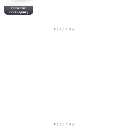
показати
обкладинку