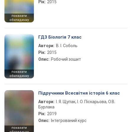
Рік:
2015
показати
обкладинку
ГДЗ Біологія 7 клас
Автори:
В. І. Соболь
Рік:
2015
Опис:
Робочий зошит
показати
обкладинку
Підручники Всесвітня історія 6 клас
Автори:
І. Я. Щупак, І. О. Піскарьова, О.В.
Бурлака
Рік:
2019
Опис:
Інтегрований курс
показати
обкладинку