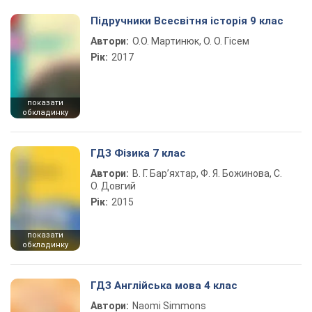
Підручники Всесвітня історія 9 клас
Автори:
О.О. Мартинюк, О. О. Гісем
Рік:
2017
показати
обкладинку
ГДЗ Фізика 7 клас
Автори:
В. Г. Бар’яхтар, Ф. Я. Божинова, С.
О. Довгий
Рік:
2015
показати
обкладинку
ГДЗ Англійська мова 4 клас
Автори:
Naomi Simmons