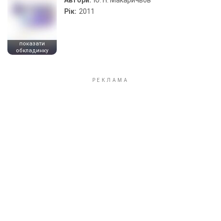
Автори:
Ю. Н. Макаричьов
Рік:
2011
показати
обкладинку