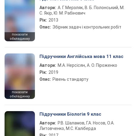
Автори:
А. Г. Мерзляк, В. Б. Полонський, М.
С. Якір, Ю. М. Рабінович
Рік:
2013
Опис:
Збірник задач і контрольних робіт
показати
обкладинку
Підручники Англійська мова 11 клас
Автори:
М.А. Нерсісян, А. О. Піроженко
Рік:
2019
Опис:
Рівень стандарту
показати
обкладинку
Підручники Біологія 9 клас
Автори:
Р.В. Шаламов, Г.А. Носов, О.А.
Литовченко, М.С. Каліберда
Рік:
2017