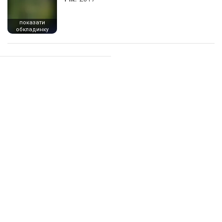
показати
обкладинку