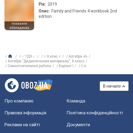
Рік:
2019
Опис:
Family and Friends 4 workbook 2nd
edition
показати
обкладинку
✅ ГДЗ ✅
⚡ 8 клас ⚡
Алгебра ✍
Алгебра "Дидактические материалы", 8 класс
Самостоятельные работы
Варіант I
C-6
В начало
Про компанію
Команда
Правова інформація
Політика конфіденційності
Реклама на сайті
Документи