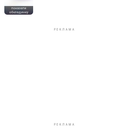
показати
обкладинку