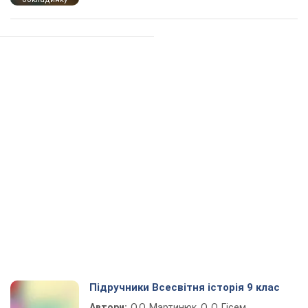
Підручники Всесвітня історія 9 клас
Автори:
О.О. Мартинюк, О. О. Гісем