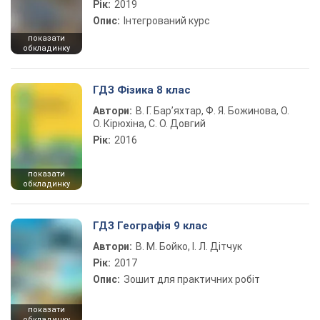
Рік:
2019
Опис:
Інтегрований курс
показати
обкладинку
ГДЗ Фізика 8 клас
Автори:
В. Г. Бар’яхтар, Ф. Я. Божинова, О.
О. Кірюхіна, С. О. Довгий
Рік:
2016
показати
обкладинку
ГДЗ Географія 9 клас
Автори:
В. М. Бойко, І. Л. Дітчук
Рік:
2017
Опис:
Зошит для практичних робіт
показати
обкладинку