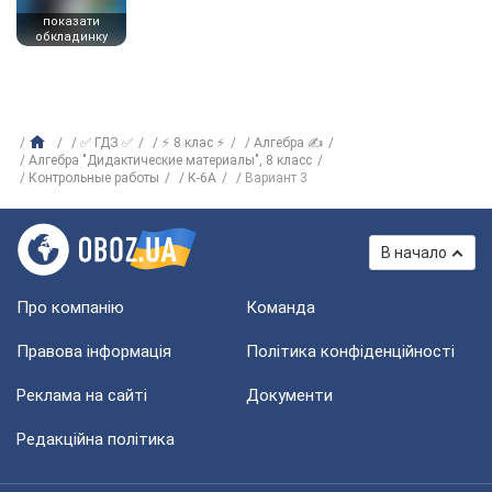
показати
обкладинку
✅ ГДЗ ✅
⚡ 8 клас ⚡
Алгебра ✍
Алгебра "Дидактические материалы", 8 класс
Контрольные работы
К-6А
Вариант 3
В начало
Про компанію
Команда
Правова інформація
Політика конфіденційності
Реклама на сайті
Документи
Редакційна політика