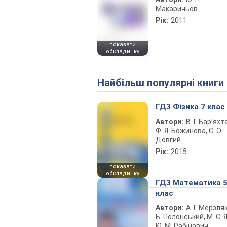
Макаричьов
Рік:
2011
показати
обкладинку
Найбільш популярні книги
ГДЗ Фізика 7 клас
Автори:
В. Г. Бар’яхт
Ф. Я. Божинова, С. О.
Довгий
Рік:
2015
показати
обкладинку
ГДЗ Математика 
клас
Автори:
А. Г. Мерзляк
Б. Полонський, М. С. Я
Ю. М. Рабінович