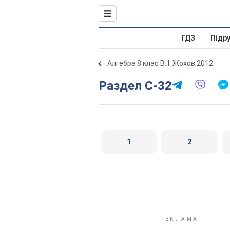
ГДЗ
Підр
Алгебра 8 клас В. І. Жохов 2012
Раздел C-32
1
2