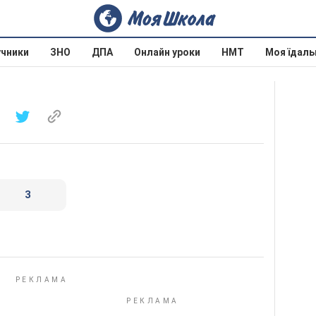
учники
ЗНО
ДПА
Онлайн уроки
НМТ
Моя їдаль
3