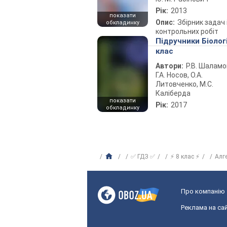
Рік:
2013
показати
Опис:
Збірник задач 
обкладинку
контрольних робіт
Підручники Біолог
клас
Автори:
Р.В. Шаламо
Г.А. Носов, О.А.
Литовченко, М.С.
Каліберда
показати
Рік:
2017
обкладинку
✅ ГДЗ ✅
⚡ 8 клас ⚡
Алг
Про компанію
Реклама на сай