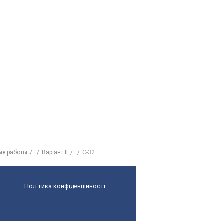
ые работы
Варіант II
C-32
Політика конфіденційності