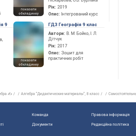
Піскарьова, О.В. Бурлака
Рік:
2019
показати
і
обкладинку
Опис:
Інтегрований курс
ія 9
ГДЗ Географія 9 клас
Автори:
В. М. Бойко, І. Л.
Дітчук
в,
Рік:
2017
Опис:
Зошит для
практичних робіт
показати
обкладинку
ебра ✍
Алгебра "Дидактические материалы", 8 класс
Самостоятельн
Команда
Правова інформація
ті
Документи
Редакційна політика