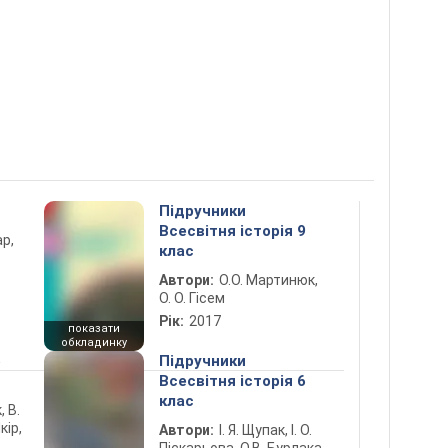
Підручники
Всесвітня історія 9
ар,
клас
Автори:
О.О. Мартинюк,
О. О. Гісем
Рік:
2017
показати
обкладинку
5
Підручники
Всесвітня історія 6
клас
, В.
кір,
Автори:
І. Я. Щупак, І. О.