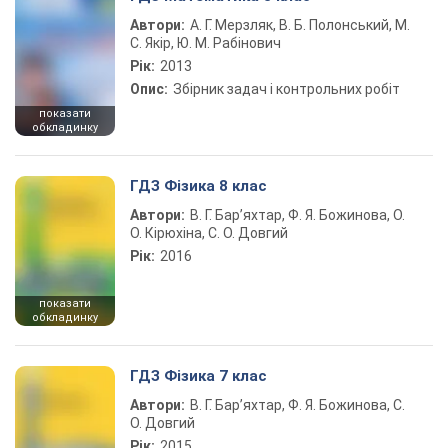
Автори:
А. Г. Мерзляк, В. Б. Полонський, М.
С. Якір, Ю. М. Рабінович
Рік:
2013
Опис:
Збірник задач і контрольних робіт
показати
обкладинку
ГДЗ Фізика 8 клас
Автори:
В. Г. Бар’яхтар, Ф. Я. Божинова, О.
О. Кірюхіна, С. О. Довгий
Рік:
2016
показати
обкладинку
ГДЗ Фізика 7 клас
Автори:
В. Г. Бар’яхтар, Ф. Я. Божинова, С.
О. Довгий
Рік:
2015