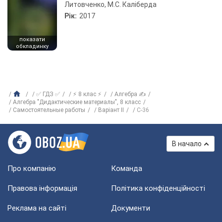
Литовченко, М.С. Каліберда
Рік:
2017
показати
обкладинку
✅ ГДЗ ✅
⚡ 8 клас ⚡
Алгебра ✍
Алгебра "Дидактические материалы", 8 класс
Самостоятельные работы
Варіант II
C-36
В начало
Про компанію
Команда
Правова інформація
Політика конфіденційності
Реклама на сайті
Документи