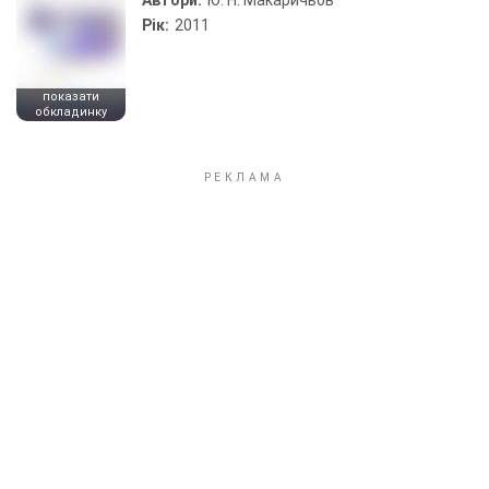
Автори:
Ю. Н. Макаричьов
Рік:
2011
показати
обкладинку