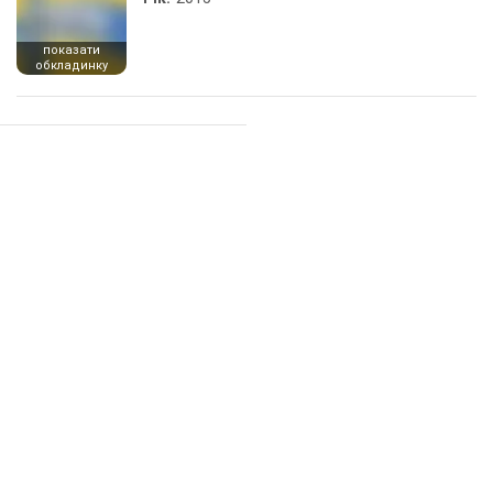
показати
обкладинку