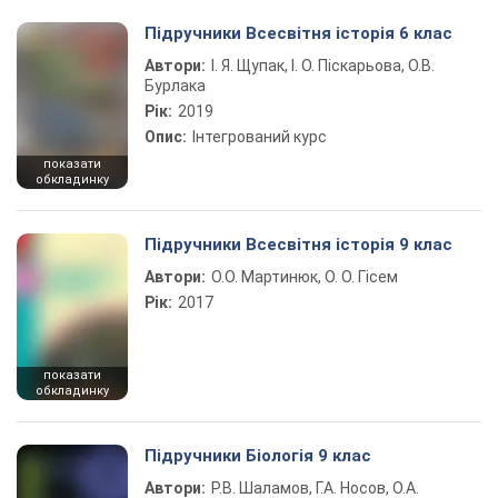
Підручники Всесвітня історія 6 клас
Автори:
І. Я. Щупак, І. О. Піскарьова, О.В.
Бурлака
Рік:
2019
Опис:
Інтегрований курс
показати
обкладинку
Підручники Всесвітня історія 9 клас
Автори:
О.О. Мартинюк, О. О. Гісем
Рік:
2017
показати
обкладинку
Підручники Біологія 9 клас
Автори:
Р.В. Шаламов, Г.А. Носов, О.А.