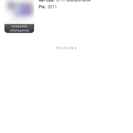
Автори:
Ю. Н. Макаричьов
Рік:
2011
показати
обкладинку