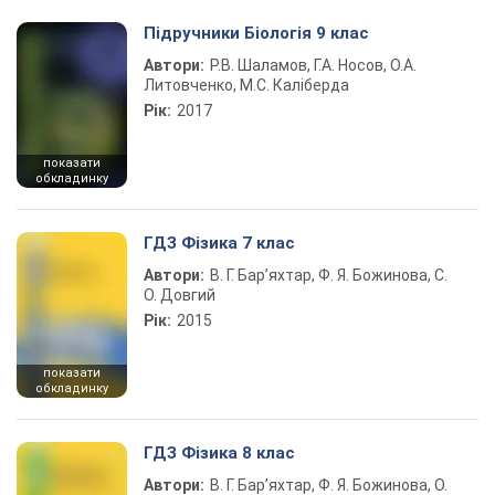
Підручники Біологія 9 клас
Автори:
Р.В. Шаламов, Г.А. Носов, О.А.
Литовченко, М.С. Каліберда
Рік:
2017
показати
обкладинку
ГДЗ Фізика 7 клас
Автори:
В. Г. Бар’яхтар, Ф. Я. Божинова, С.
О. Довгий
Рік:
2015
показати
обкладинку
ГДЗ Фізика 8 клас
Автори:
В. Г. Бар’яхтар, Ф. Я. Божинова, О.