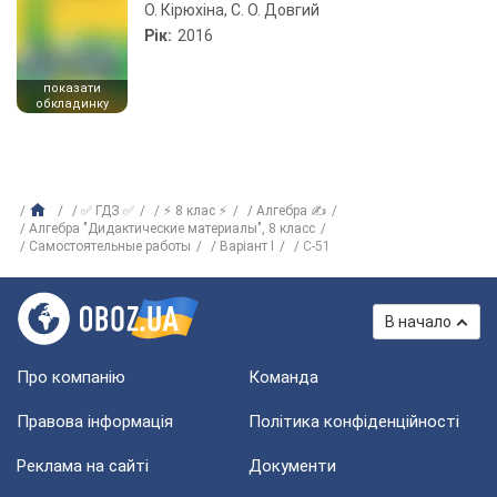
О. Кірюхіна, С. О. Довгий
Рік:
2016
показати
обкладинку
✅ ГДЗ ✅
⚡ 8 клас ⚡
Алгебра ✍
Алгебра "Дидактические материалы", 8 класс
Самостоятельные работы
Варіант I
C-51
В начало
Про компанію
Команда
Правова інформація
Політика конфіденційності
Реклама на сайті
Документи