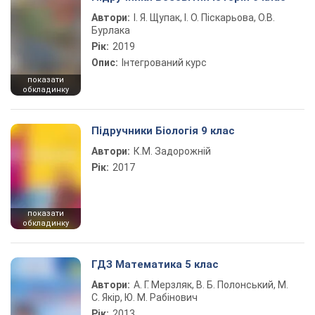
Автори:
І. Я. Щупак, І. О. Піскарьова, О.В.
Бурлака
Рік:
2019
Опис:
Інтегрований курс
показати
обкладинку
Підручники Біологія 9 клас
Автори:
К.М. Задорожній
Рік:
2017
показати
обкладинку
ГДЗ Математика 5 клас
Автори:
А. Г. Мерзляк, В. Б. Полонський, М.
С. Якір, Ю. М. Рабінович
Рік:
2013