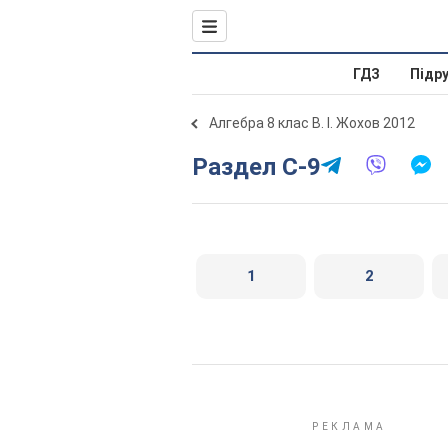
ГДЗ
Підр
Алгебра 8 клас В. І. Жохов 2012
Раздел C-9
1
2