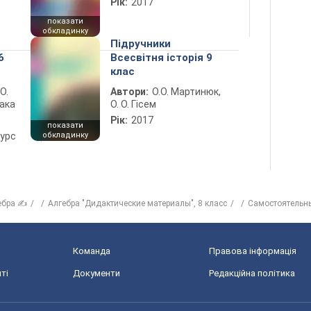
Рік:
2017
показати
обкладинку
Підручники
6
Всесвітня історія 9
клас
 О.
Автори:
О.О. Мартинюк,
лака
О. О. Гісем
Рік:
2017
показати
курс
обкладинку
ебра ✍
Алгебра "Дидактические материалы", 8 класс
Самостоятельн
Команда
Правова інформація
ті
Документи
Редакційна політика