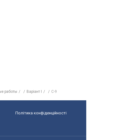
ые работы
Варіант I
C-9
Політика конфіденційності