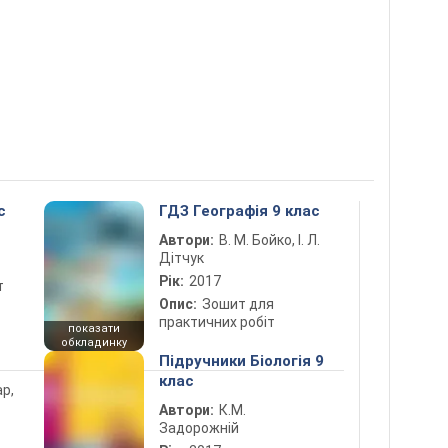
с
ГДЗ Географія 9 клас
Автори:
В. М. Бойко, І. Л.
Дітчук
Рік:
2017
т
Опис:
Зошит для
практичних робіт
показати
обкладинку
Підручники Біологія 9
клас
ар,
Автори:
К.М.
Задорожній