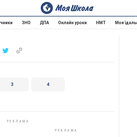
учники
ЗНО
ДПА
Онлайн уроки
НМТ
Моя їдаль
3
4