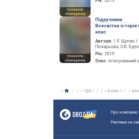
Рік:
2015
показати
обкладинку
Підручники
Всесвітня історія 
клас
Автори:
І. Я. Щупак, І.
Піскарьова, О.В. Бур
Рік:
2019
показати
обкладинку
Опис:
Інтегрований 
✅ ГДЗ ✅
⚡ 8 клас ⚡
Алг
Про компанію
Реклама на сай