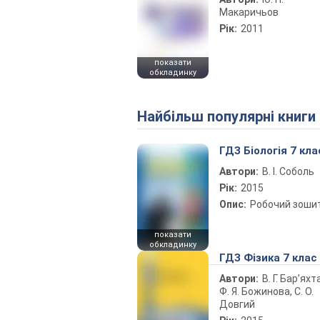
Макаричьов
Рік:
2011
показати
обкладинку
Найбільш популярні книги
ГДЗ Біологія 7 кла
Автори:
В. І. Соболь
Рік:
2015
Опис:
Робочий зоши
показати
обкладинку
ГДЗ Фізика 7 клас
Автори:
В. Г. Бар’яхт
Ф. Я. Божинова, С. О.
Довгий