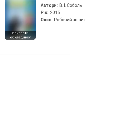
Автори:
В. І. Соболь
Рік:
2015
Опис:
Робочий зошит
показати
обкладинку