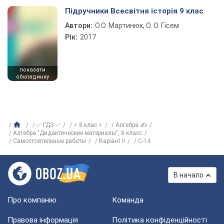
Підручники Всесвітня історія 9 клас
Автори:
О.О. Мартинюк, О. О. Гісем
Рік:
2017
показати
обкладинку
✅ ГДЗ ✅
⚡ 8 клас ⚡
Алгебра ✍
Алгебра "Дидактические материалы", 8 класс
Самостоятельные работы
Варіант II
C-14
В начало
Про компанію
Команда
Правова інформація
Політика конфіденційності