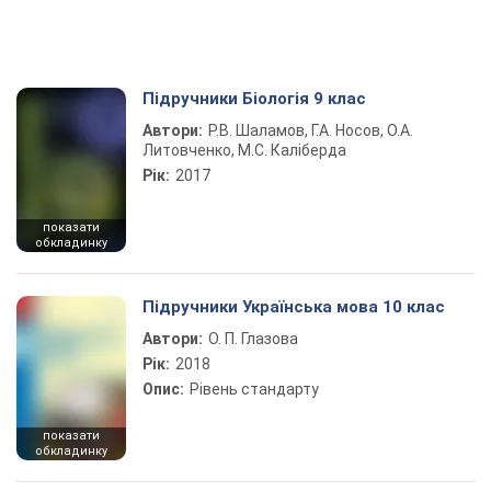
Підручники Біологія 9 клас
Автори:
Р.В. Шаламов, Г.А. Носов, О.А.
Литовченко, М.С. Каліберда
Рік:
2017
показати
обкладинку
Підручники Українська мова 10 клас
Автори:
О. П. Глазова
Рік:
2018
Опис:
Рівень стандарту
показати
обкладинку