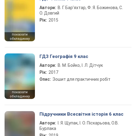
Автори:
В. Г. Бар’яхтар, Ф. Я. Божинова, С.
О. Довгий
Рік:
2015
показати
обкладинку
ГДЗ Географія 9 клас
Автори:
В. М. Бойко, І. Л. Дітчук
Рік:
2017
Опис:
Зошит для практичних робіт
показати
обкладинку
Підручники Всесвітня історія 6 клас
Автори:
І. Я. Щупак, І. О. Піскарьова, О.В.
Бурлака
Рік:
2019