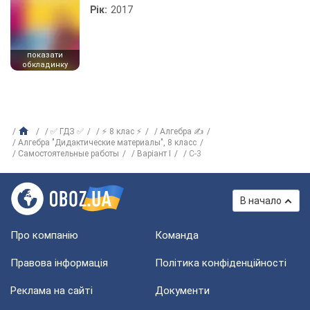
Рік:
2017
показати
обкладинку
✅ ГДЗ ✅
⚡ 8 клас ⚡
Алгебра ✍
Алгебра "Дидактические материалы", 8 класс
Самостоятельные работы
Варіант I
C-3
В начало
Про компанію
Команда
Правова інформація
Політика конфіденційності
Реклама на сайті
Документи