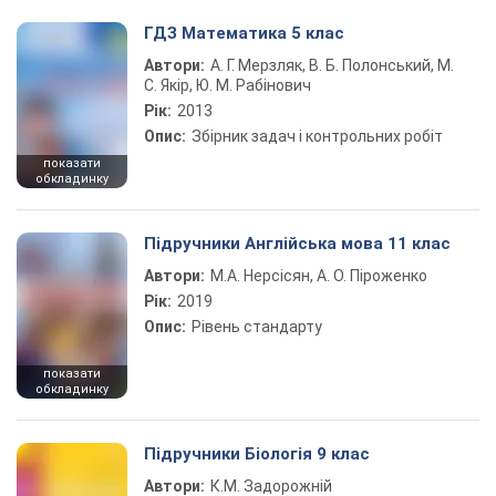
ГДЗ Математика 5 клас
Автори:
А. Г. Мерзляк, В. Б. Полонський, М.
С. Якір, Ю. М. Рабінович
Рік:
2013
Опис:
Збірник задач і контрольних робіт
показати
обкладинку
Підручники Англійська мова 11 клас
Автори:
М.А. Нерсісян, А. О. Піроженко
Рік:
2019
Опис:
Рівень стандарту
показати
обкладинку
Підручники Біологія 9 клас
Автори:
К.М. Задорожній