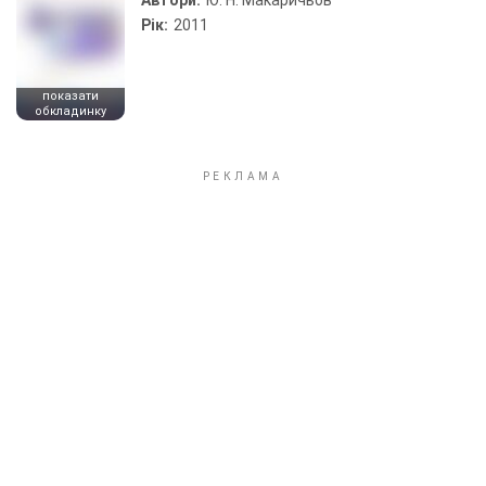
Автори:
Ю. Н. Макаричьов
Рік:
2011
показати
обкладинку