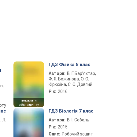
ГДЗ Фізика 8 клас
1
Автори:
В. Г. Бар’яхтар,
Ф. Я. Божинова, О. О.
Кірюхіна, С. О. Довгий
н,
Рік:
2016
показати
рту
обкладинку
лас
ГДЗ Біологія 7 клас
. Л.
Автори:
В. І. Соболь
Рік:
2015
Опис:
Робочий зошит