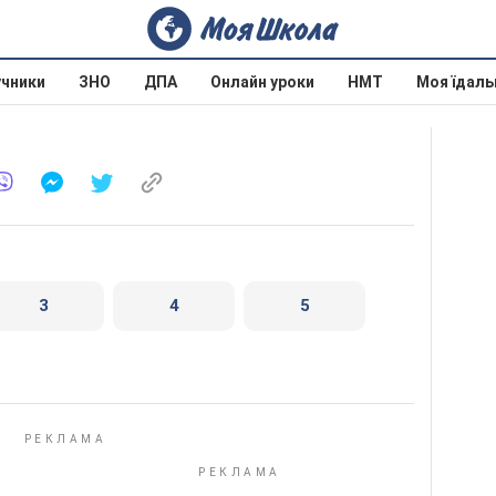
учники
ЗНО
ДПА
Онлайн уроки
НМТ
Моя їдаль
3
4
5