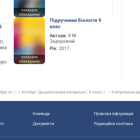
показати
обкладинку
Підручники Біологія 9
6
клас
Автори:
К.М.
Задорожній
 О.
лака
Рік:
2017
показати
курс
обкладинку
ебра ✍
Алгебра "Дидактические материалы", 8 класс
Контрольные р
Команда
Правова інформація
ті
Документи
Редакційна політика