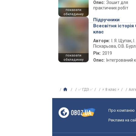
Опис:
Зошит для
практичних робіт
показати
обкладинку
Підручники
Всесвітня історія 
клас
Автори:
І. Я. Щупак, І.
Піскарьова, О.В. Бур
Рік:
2019
показати
обкладинку
Опис:
Інтегрований 
✅ ГДЗ ✅
⚡ 8 клас ⚡
Алг
Про компанію
Реклама на сай