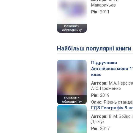
Макаричьов
Рік:
2011
показати
обкладинку
Найбільш популярні книги
Підручники
Англійська мова 1
клас
Автори:
М.А. Нерсіся
А. О. Піроженко
Рік:
2019
показати
обкладинку
Опис:
Рівень станда
ГДЗ Географія 9 к
Автори:
В. М. Бойко, І
Дітчук
Рік:
2017