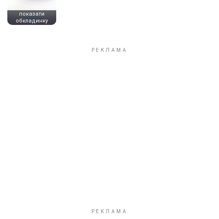
показати
обкладинку