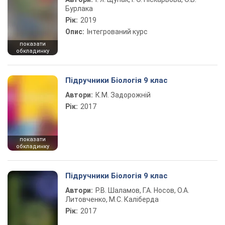
Бурлака
Рік:
2019
Опис:
Інтегрований курс
показати
обкладинку
Підручники Біологія 9 клас
Автори:
К.М. Задорожній
Рік:
2017
показати
обкладинку
Підручники Біологія 9 клас
Автори:
Р.В. Шаламов, Г.А. Носов, О.А.
Литовченко, М.С. Каліберда
Рік:
2017