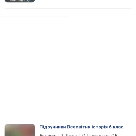
Підручники Всесвітня історія 6 клас
Автори:
І. Я. Щупак, І. О. Піскарьова, О.В.