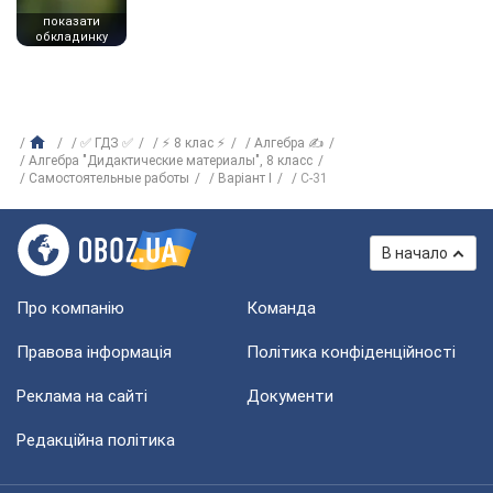
показати
обкладинку
✅ ГДЗ ✅
⚡ 8 клас ⚡
Алгебра ✍
Алгебра "Дидактические материалы", 8 класс
Самостоятельные работы
Варіант I
C-31
В начало
Про компанію
Команда
Правова інформація
Політика конфіденційності
Реклама на сайті
Документи
Редакційна політика