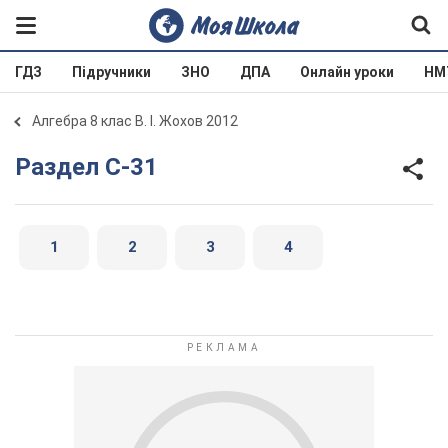
ГДЗ
Підручники
ЗНО
ДПА
Онлайн уроки
НМ
Алгебра 8 клас В. І. Жохов 2012
Раздел C-31
1
2
3
4