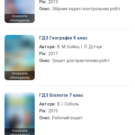
Рік:
2013
Опис:
Збірник задач і контрольних робіт
показати
обкладинку
ГДЗ Географія 9 клас
Автори:
В. М. Бойко, І. Л. Дітчук
Рік:
2017
Опис:
Зошит для практичних робіт
показати
обкладинку
ГДЗ Біологія 7 клас
Автори:
В. І. Соболь
Рік:
2015
Опис:
Робочий зошит
показати
обкладинку