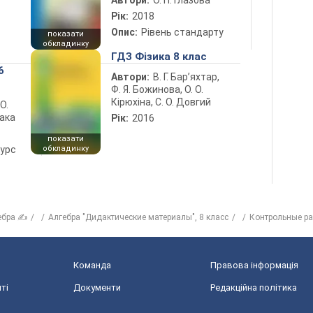
Автори:
О. П. Глазова
Рік:
2018
Опис:
Рівень стандарту
показати
обкладинку
ГДЗ Фізика 8 клас
6
Автори:
В. Г. Бар’яхтар,
Ф. Я. Божинова, О. О.
Кірюхіна, С. О. Довгий
 О.
лака
Рік:
2016
показати
курс
обкладинку
ебра ✍
Алгебра "Дидактические материалы", 8 класс
Контрольные р
Команда
Правова інформація
ті
Документи
Редакційна політика