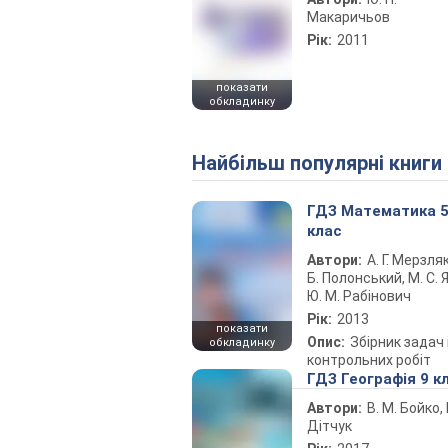
Макаричьов
Рік:
2011
показати
обкладинку
Найбільш популярні книги
ГДЗ Математика 
клас
Автори:
А. Г. Мерзляк
Б. Полонський, М. С. Я
Ю. М. Рабінович
Рік:
2013
показати
Опис:
Збірник задач 
обкладинку
контрольних робіт
ГДЗ Географія 9 к
Автори:
В. М. Бойко, І
Дітчук