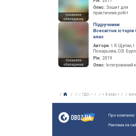
Рік:
2017
Опис:
Зошит для
практичних робіт
показати
обкладинку
Підручники
Всесвітня історія 
клас
Автори:
І. Я. Щупак, І.
Піскарьова, О.В. Бур
Рік:
2019
показати
обкладинку
Опис:
Інтегрований 
✅ ГДЗ ✅
⚡ 8 клас ⚡
Алг
Про компанію
Реклама на сай