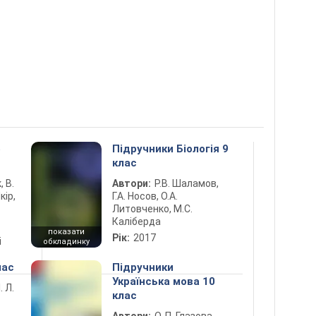
5
Підручники Біологія 9
клас
, В.
Автори:
Р.В. Шаламов,
кір,
Г.А. Носов, О.А.
Литовченко, М.С.
Каліберда
показати
Рік:
2017
і
обкладинку
лас
Підручники
Українська мова 10
. Л.
клас