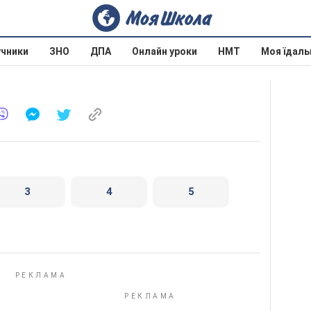
учники
ЗНО
ДПА
Онлайн уроки
НМТ
Моя їдаль
3
4
5