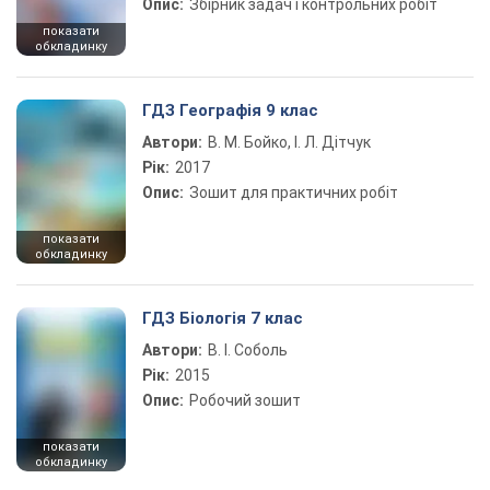
Опис:
Збірник задач і контрольних робіт
показати
обкладинку
ГДЗ Географія 9 клас
Автори:
В. М. Бойко, І. Л. Дітчук
Рік:
2017
Опис:
Зошит для практичних робіт
показати
обкладинку
ГДЗ Біологія 7 клас
Автори:
В. І. Соболь
Рік:
2015
Опис:
Робочий зошит
показати
обкладинку