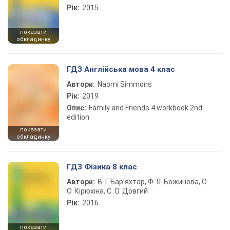
Рік:
2015
показати
обкладинку
ГДЗ Англійська мова 4 клас
Автори:
Naomi Simmons
Рік:
2019
Опис:
Family and Friends 4 workbook 2nd
edition
показати
обкладинку
ГДЗ Фізика 8 клас
Автори:
В. Г. Бар’яхтар, Ф. Я. Божинова, О.
О. Кірюхіна, С. О. Довгий
Рік:
2016
показати