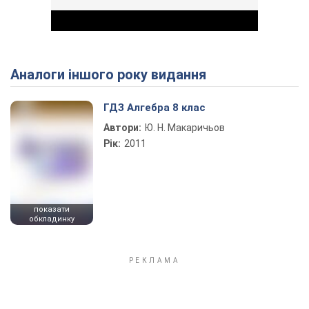
Аналоги іншого року видання
Play Video
ГДЗ Алгебра 8 клас
Автори:
Ю. Н. Макаричьов
Рік:
2011
показати
обкладинку