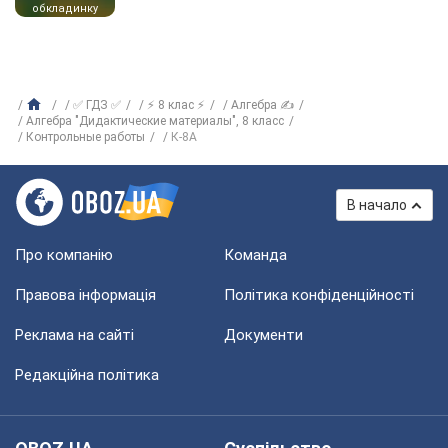
обкладинку
✅ ГДЗ ✅
⚡ 8 клас ⚡
Алгебра ✍
Алгебра "Дидактические материалы", 8 класс
Контрольные работы
К-8А
В начало
Про компанію
Команда
Правова інформація
Політика конфіденційності
Реклама на сайті
Документи
Редакційна політика