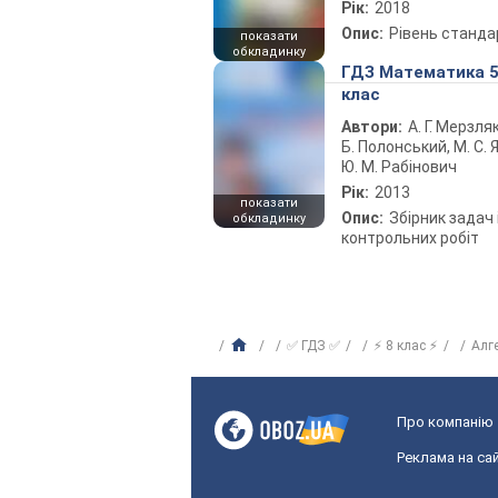
Рік:
2018
Опис:
Рівень станда
показати
обкладинку
ГДЗ Математика 
клас
Автори:
А. Г. Мерзляк
Б. Полонський, М. С. Я
Ю. М. Рабінович
Рік:
2013
показати
Опис:
Збірник задач 
обкладинку
контрольних робіт
✅ ГДЗ ✅
⚡ 8 клас ⚡
Алг
Про компанію
Реклама на сай