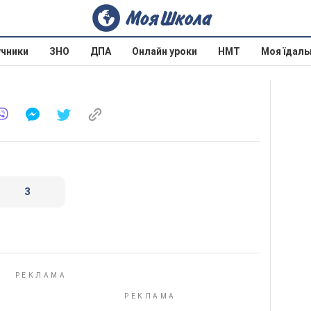
учники
ЗНО
ДПА
Онлайн уроки
НМТ
Моя їдаль
3