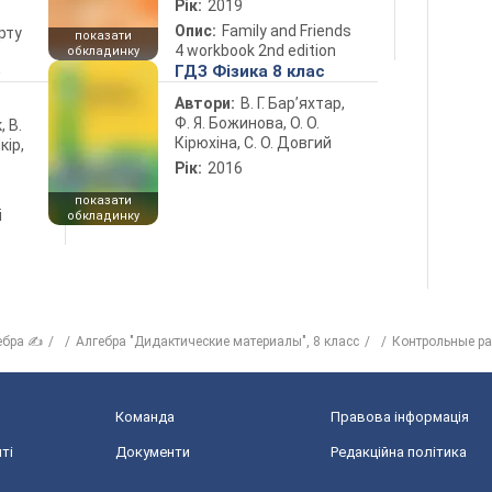
Рік:
2019
Опис:
Family and Friends
рту
показати
4 workbook 2nd edition
обкладинку
5
ГДЗ Фізика 8 клас
Автори:
В. Г. Бар’яхтар,
Ф. Я. Божинова, О. О.
, В.
Кірюхіна, С. О. Довгий
кір,
Рік:
2016
показати
і
обкладинку
ебра ✍
Алгебра "Дидактические материалы", 8 класс
Контрольные р
Команда
Правова інформація
ті
Документи
Редакційна політика