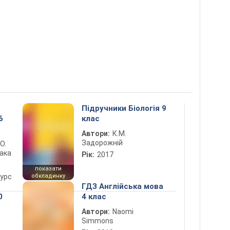
Підручники Біологія 9
6
клас
Автори:
К.М.
Задорожній
 О.
лака
Рік:
2017
показати
курс
обкладинку
ГДЗ Англійська мова
0
4 клас
Автори:
Naomi
Simmons
а