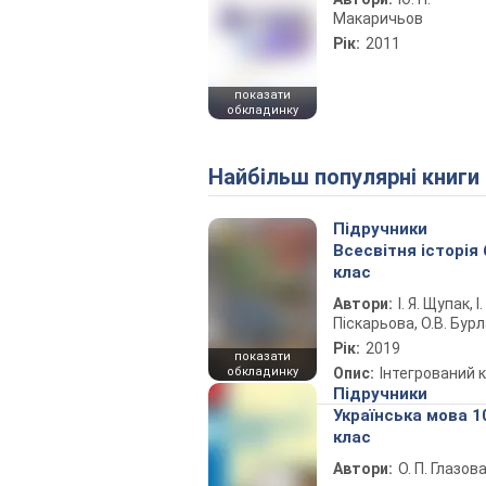
Макаричьов
Рік:
2011
показати
обкладинку
Найбільш популярні книги
Підручники
Всесвітня історія 
клас
Автори:
І. Я. Щупак, І.
Піскарьова, О.В. Бур
Рік:
2019
показати
обкладинку
Опис:
Інтегрований 
Підручники
Українська мова 1
клас
Автори:
О. П. Глазов