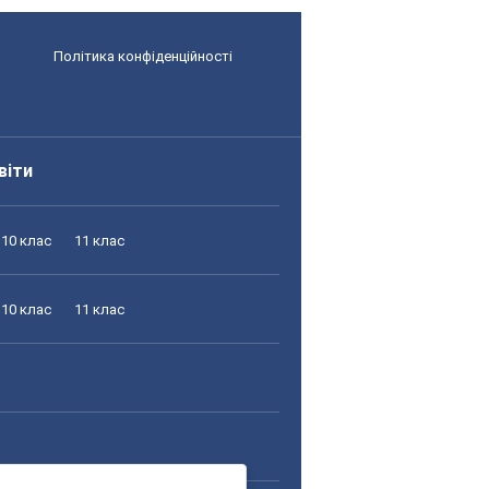
Політика конфіденційності
віти
10 клас
11 клас
10 клас
11 клас