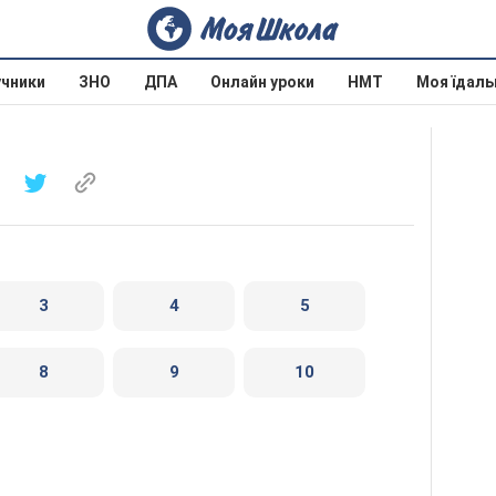
учники
ЗНО
ДПА
Онлайн уроки
НМТ
Моя їдаль
3
4
5
8
9
10