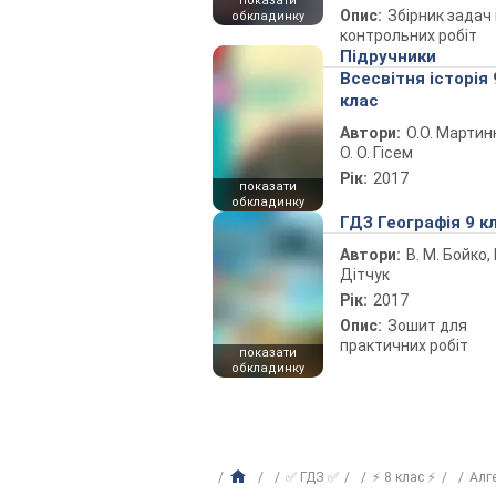
показати
Опис:
Збірник задач 
обкладинку
контрольних робіт
Підручники
Всесвітня історія 
клас
Автори:
О.О. Мартин
О. О. Гісем
Рік:
2017
показати
обкладинку
ГДЗ Географія 9 к
Автори:
В. М. Бойко, І
Дітчук
Рік:
2017
Опис:
Зошит для
практичних робіт
показати
обкладинку
✅ ГДЗ ✅
⚡ 8 клас ⚡
Алг