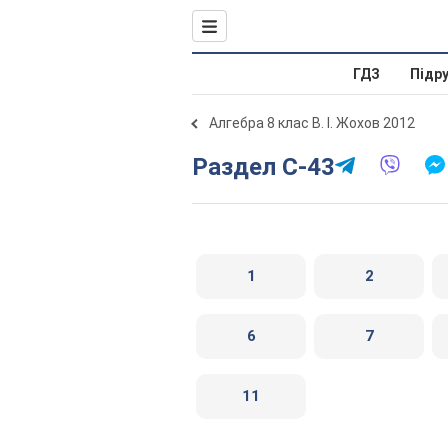
ГДЗ
Підр
Алгебра 8 клас В. І. Жохов 2012
Раздел C-43
1
2
6
7
11