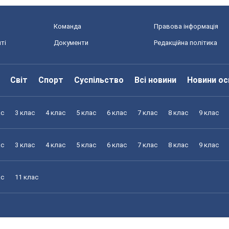
Команда
Правова інформація
ті
Документи
Редакційна політика
Світ
Спорт
Суспільство
Всі новини
Новини ос
ас
3 клас
4 клас
5 клас
6 клас
7 клас
8 клас
9 клас
ас
3 клас
4 клас
5 клас
6 клас
7 клас
8 клас
9 клас
ас
11 клас