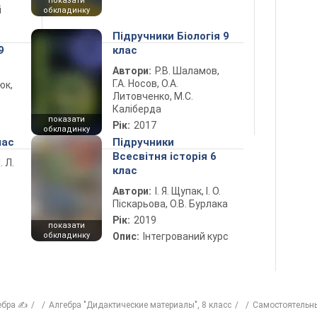
показати
і
обкладинку
Підручники Біологія 9
9
клас
Автори:
Р.В. Шаламов,
Г.А. Носов, О.А.
юк,
Литовченко, М.С.
Каліберда
показати
Рік:
2017
обкладинку
лас
Підручники
Всесвітня історія 6
. Л.
клас
Автори:
І. Я. Щупак, І. О.
Піскарьова, О.В. Бурлака
Рік:
2019
показати
обкладинку
Опис:
Інтегрований курс
ебра ✍
Алгебра "Дидактические материалы", 8 класс
Самостоятельн