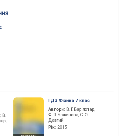
ння
с
5
ГДЗ Фізика 7 клас
Автори:
В. Г. Бар’яхтар,
Ф. Я. Божинова, С. О.
, В.
Довгий
кір,
Рік:
2015