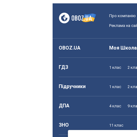
Про компанію
Реклама на сай
OBOZ.UA
Моя Школа
ГДЗ
1 клас
2 кл
Підручники
1 клас
2 кл
ДПА
4 клас
9 кл
ЗНО
11 клас