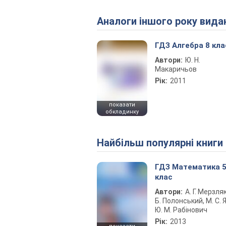
Аналоги іншого року вида
ГДЗ Алгебра 8 кла
Автори:
Ю. Н.
Макаричьов
Рік:
2011
показати
обкладинку
Найбільш популярні книги
ГДЗ Математика 
клас
Автори:
А. Г. Мерзляк
Б. Полонський, М. С. Я
Ю. М. Рабінович
Рік:
2013