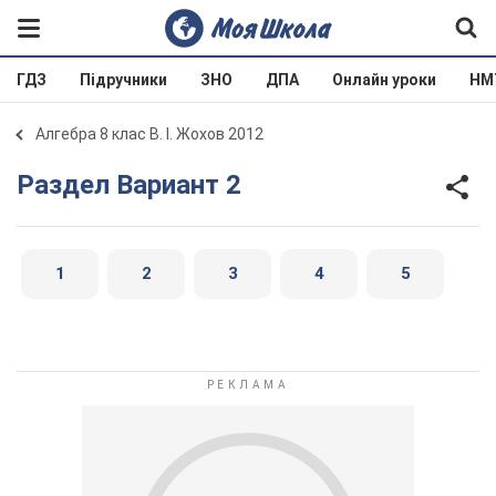
ГДЗ
Підручники
ЗНО
ДПА
Онлайн уроки
НМ
Алгебра 8 клас В. І. Жохов 2012
Раздел Вариант 2
1
2
3
4
5