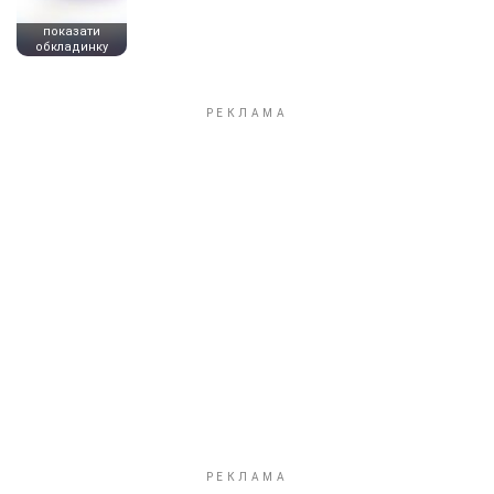
показати
обкладинку