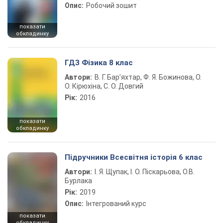
Опис:
Робочий зошит
показати
обкладинку
ГДЗ Фізика 8 клас
Автори:
В. Г. Бар’яхтар, Ф. Я. Божинова, О.
О. Кірюхіна, С. О. Довгий
Рік:
2016
показати
обкладинку
Підручники Всесвітня історія 6 клас
Автори:
І. Я. Щупак, І. О. Піскарьова, О.В.
Бурлака
Рік:
2019
Опис:
Інтегрований курс
показати
обкладинку