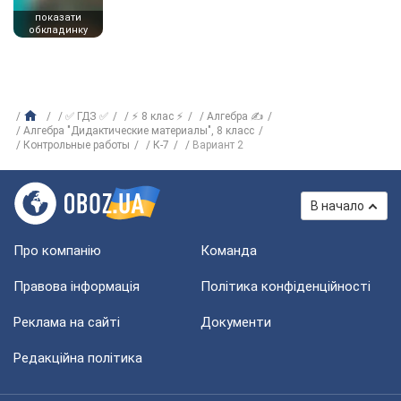
показати
обкладинку
✅ ГДЗ ✅
⚡ 8 клас ⚡
Алгебра ✍
Алгебра "Дидактические материалы", 8 класс
Контрольные работы
К-7
Вариант 2
В начало
Про компанію
Команда
Правова інформація
Політика конфіденційності
Реклама на сайті
Документи
Редакційна політика