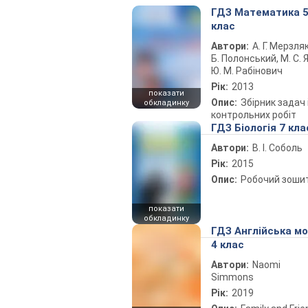
ГДЗ Математика 
клас
Автори:
А. Г. Мерзляк
Б. Полонський, М. С. Я
Ю. М. Рабінович
Рік:
2013
показати
Опис:
Збірник задач 
обкладинку
контрольних робіт
ГДЗ Біологія 7 кла
Автори:
В. І. Соболь
Рік:
2015
Опис:
Робочий зоши
показати
обкладинку
ГДЗ Англійська м
4 клас
Автори:
Naomi
Simmons
Рік:
2019