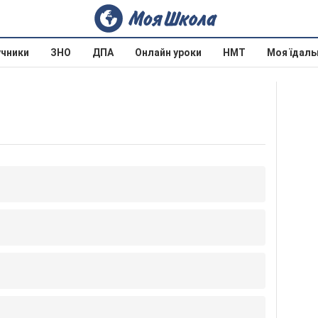
учники
ЗНО
ДПА
Онлайн уроки
НМТ
Моя їдаль