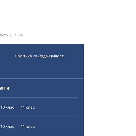
аботы
К-5
Політика конфіденційності
віти
10 клас
11 клас
10 клас
11 клас