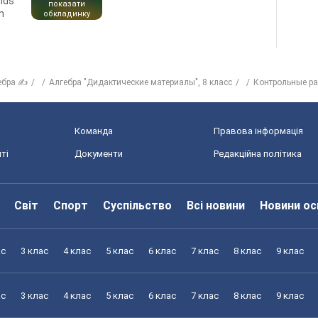
ends
показати
n
обкладинку
ебра ✍
Алгебра "Дидактические материалы", 8 класс
Контрольные р
Команда
Правова інформація
ті
Документи
Редакційна політика
Світ
Спорт
Суспільство
Всі новини
Новини ос
ас
3 клас
4 клас
5 клас
6 клас
7 клас
8 клас
9 клас
ас
3 клас
4 клас
5 клас
6 клас
7 клас
8 клас
9 клас