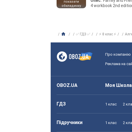
Опис:
Family and Fri
показати
4 workbook 2nd editio
обкладинку
✅ ГДЗ ✅
⚡ 8 клас ⚡
Алг
Про компанію
Реклама на сай
OBOZ.UA
Моя Школа
ГДЗ
1 клас
2 кл
Підручники
1 клас
2 кл