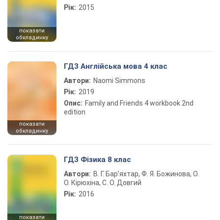
Рік:
2015
показати
обкладинку
ГДЗ Англійська мова 4 клас
Автори:
Naomi Simmons
Рік:
2019
Опис:
Family and Friends 4 workbook 2nd
edition
показати
обкладинку
ГДЗ Фізика 8 клас
Автори:
В. Г. Бар’яхтар, Ф. Я. Божинова, О.
О. Кірюхіна, С. О. Довгий
Рік:
2016
показати