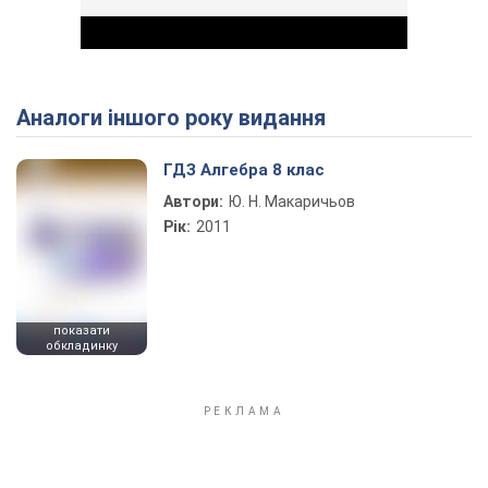
Аналоги іншого року видання
Play Video
ГДЗ Алгебра 8 клас
Автори:
Ю. Н. Макаричьов
Рік:
2011
показати
обкладинку