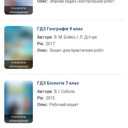
Опис:
Збірник задач і контрольних робіт
показати
обкладинку
ГДЗ Географія 9 клас
Автори:
В. М. Бойко, І. Л. Дітчук
Рік:
2017
Опис:
Зошит для практичних робіт
показати
обкладинку
ГДЗ Біологія 7 клас
Автори:
В. І. Соболь
Рік:
2015
Опис:
Робочий зошит
показати
обкладинку