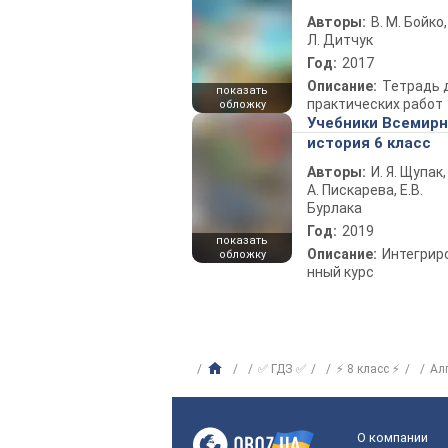
Авторы:
В. М. Бойко,
Л. Дитчук
Год:
2017
Описание:
Тетрадь 
показать
практических работ
обложку
Учебники Всемир
история 6 класс
Авторы:
И. Я. Щупак,
А. Пискарева, Е.В.
Бурлака
Год:
2019
показать
Описание:
Интегрир
обложку
нный курс
✅ ГДЗ ✅
⚡ 8 класс ⚡
Ал
О компании