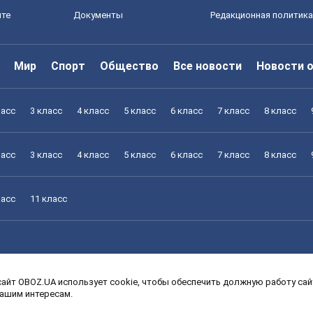
йте
Документы
Редакционная политика
Мир
Спорт
Общество
Все новости
Новости 
ласс
3 класс
4 класс
5 класс
6 класс
7 класс
8 класс
ласс
3 класс
4 класс
5 класс
6 класс
7 класс
8 класс
ласс
11 класс
айт OBOZ.UA использует cookie, чтобы обеспечить должную работу сайт
ласс
3 класс
4 класс
5 класс
6 класс
7 класс
8 класс
вашим интересам.