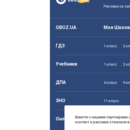
Реклама на са
OBOZ.UA
Моя Школа
ГДЗ
1 класс
2 к
Учебники
1 класс
2 к
ДПА
4 класс
9 к
ЗНО
11 класс
Вместе с нашими партнерами с
Онлайн уроки
1 класс
2 к
контент и реклама отвечали 