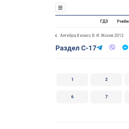
ГДЗ
Учебн
Алгебра 8 класс В. И. Жохов 2012
Раздел C-17
1
2
6
7