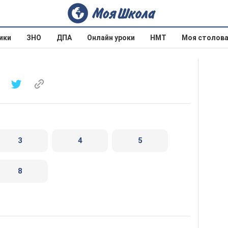
ики
ЗНО
ДПА
Онлайн уроки
НМТ
Моя столов
3
4
5
8