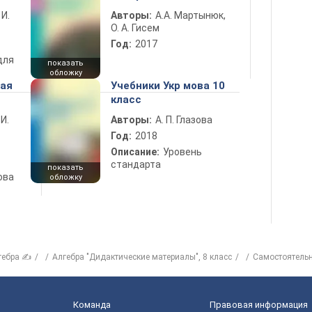
 И.
Авторы:
А.А. Мартынюк,
О. А. Гисем
Год:
2017
для
показать
обложку
ная
Учебники Укр мова 10
класс
 И.
Авторы:
А. П. Глазова
Год:
2018
Описание:
Уровень
стандарта
показать
ова
обложку
гебра ✍
Алгебра "Дидактические материалы", 8 класс
Самостоятель
Команда
Правовая информация