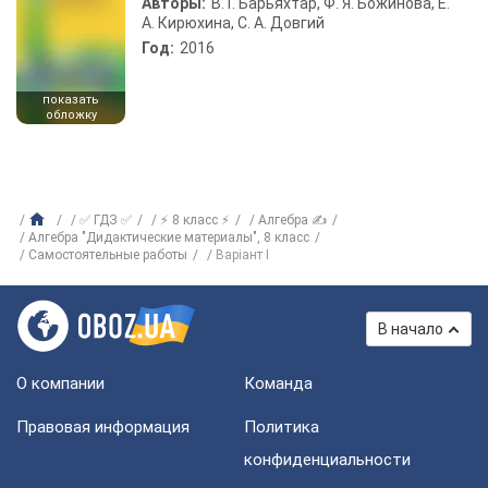
Авторы:
В. Г. Барьяхтар, Ф. Я. Божинова, Е.
А. Кирюхина, С. А. Довгий
Год:
2016
показать
обложку
✅ ГДЗ ✅
⚡ 8 класс ⚡
Алгебра ✍
Алгебра "Дидактические материалы", 8 класс
Самостоятельные работы
Варіант I
В начало
О компании
Команда
Правовая информация
Политика
конфиденциальности