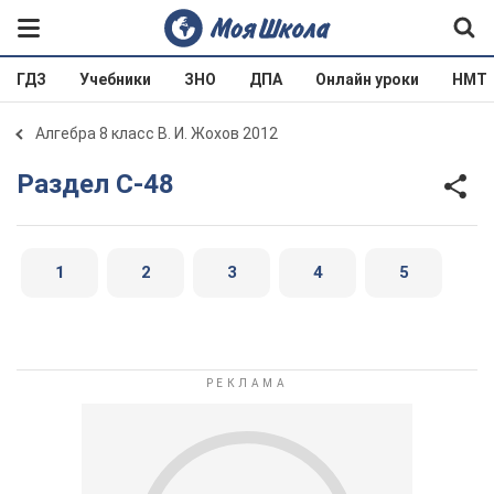
ГДЗ
Учебники
ЗНО
ДПА
Онлайн уроки
НМТ
Алгебра 8 класс В. И. Жохов 2012
Раздел C-48
1
2
3
4
5