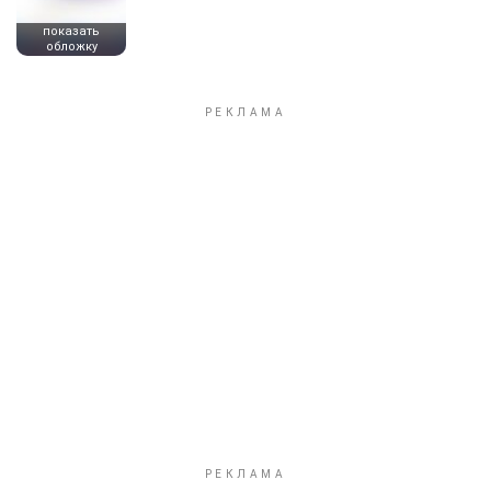
показать
обложку