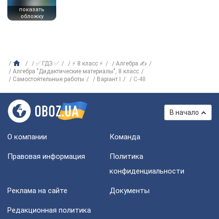
показать
обложку
✅ ГДЗ ✅
⚡ 8 класс ⚡
Алгебра ✍
Алгебра "Дидактические материалы", 8 класс
Самостоятельные работы
Варіант I
C-48
В начало
О компании
Команда
Правовая информация
Политика
конфиденциальности
Реклама на сайте
Документы
Редакционная политика