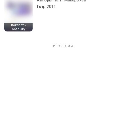
Авторы:
Ю. Н. Макарычев
Год:
2011
показать
обложку