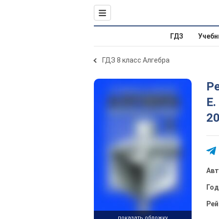
ГДЗ
Учебн
ГДЗ 8 класс Алгебра
Ре
Е.
20
Ав
Го
Рей
показать обложку