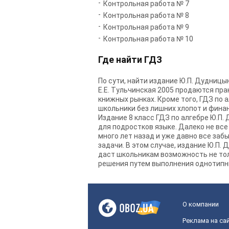
Контрольная работа № 7
Контрольная работа № 8
Контрольная работа № 9
Контрольная работа № 10
Где найти ГДЗ
По сути, найти издание Ю.П. Дудницын,
Е.Е. Тульчинская 2005 продаются пр
книжных рынках. Кроме того, ГДЗ по а
школьники без лишних хлопот и финан
Издание 8 класс ГДЗ по алгебре Ю.П. 
для подростков языке. Далеко не вс
много лет назад и уже давно все заб
задачи. В этом случае, издание Ю.П. 
даст школьникам возможность не тол
решения путем выполнения однотипн
О компании
Реклама на са