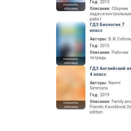
Год:
2013
показать
Описание:
Сборник
обложку
задач и контрольны
работ
ГДЗ Биология 7
класс
Авторы:
В. И. Собол
Год:
2015
Описание:
Рабочая
тетрадь
показать
обложку
ГДЗ Английский я
4 класс
Авторы:
Naomi
Simmons
Год:
2019
Описание:
Family an
показать
Friends 4 workbook 2
обложку
edition