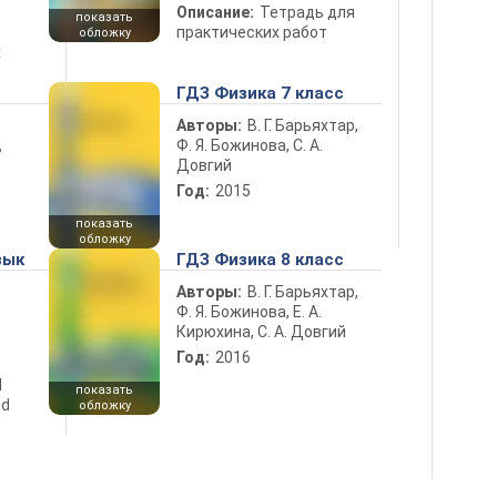
Описание:
Тетрадь для
показать
практических работ
обложку
х
ГДЗ Физика 7 класс
Авторы:
В. Г. Барьяхтар,
Ф. Я. Божинова, С. А.
ь
Довгий
Год:
2015
показать
обложку
зык
ГДЗ Физика 8 класс
Авторы:
В. Г. Барьяхтар,
Ф. Я. Божинова, Е. А.
Кирюхина, С. А. Довгий
Год:
2016
d
показать
nd
обложку