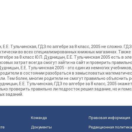
 Е.Е. Тульчинская, ГДЗ по алгебре за 8 класс, 2005 не сложно. ГДЗ
актически во всех специализированных книжных магазинах. Также
лгебре за 8 класс Ю.П. Дудницын, Е.Е. Тульчинская 2005 есть в эле
совых затрат всегда смогут зайти на сайт и проверить правильно
Дудницын, Е.Е. Тульчинская 2005 - это один из немногих учебнико
е родители в состоянии разобраться в замысловатых математичес
ыли. Тем более, многие родители не смогут правильно объяснить 
Дудницын, Е.Е. Тульчинская, ГДЗ по алгебре за 8 класс, 2005 окаже
ько проверить правильно ли подросток решил задание, но и пом
ых заданий.
Команда
Правовая информация
йте
Документы
Редакционная политика