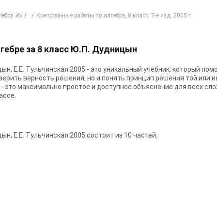
гебра ✍
Контрольные работы по алгебре, 8 класс, 7-е изд. 2005 г.
гебре за 8 класс Ю.П. Дудницын
цын, Е.Е. Тульчинская 2005 - это уникальный учебник, который по
верить верность решения, но и понять принцип решения той или ин
5 - это максимально простое и доступное объяснение для всех сл
ассе.
ын, Е.Е. Тульчинская 2005 состоит из 10 частей: