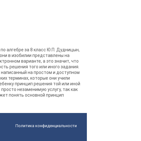
 по алгебре за 8 класс Ю.П. Дудницын,
 они в изобилии представлены на
ктронном варианте, а это значит, что
сть решения того или иного задания.
в, написанный на простом и доступном
ких терминах, которые они учили
ребенку принцип решения той или иной
т просто незаменимую услугу, так как
ожет понять основной принцип
Политика конфиденциальности