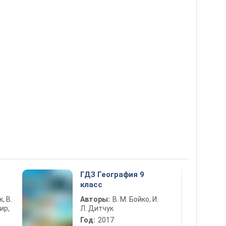
5
ГДЗ География 9
класс
к, В.
Авторы:
В. М. Бойко, И.
ир,
Л. Дитчук
Год:
2017