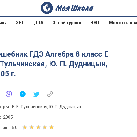
ики
ЗНО
ДПА
Онлайн уроки
НМТ
Моя столов
шебник ГДЗ Алгебра 8 класс Е.
 Тульчинская, Ю. П. Дудницын,
05 г.
торы:
Е. Е. Тульчинская, Ю. П. Дудницын
д:
2005
О
тинг:
5.0
ц