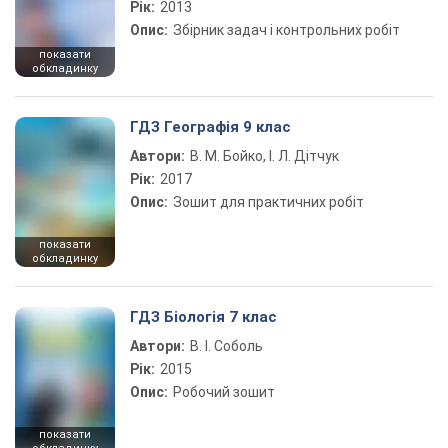
Рік:
2013
Опис:
Збірник задач і контрольних робіт
показати
обкладинку
ГДЗ Географія 9 клас
Автори:
В. М. Бойко, І. Л. Дітчук
Рік:
2017
Опис:
Зошит для практичних робіт
показати
обкладинку
ГДЗ Біологія 7 клас
Автори:
В. І. Соболь
Рік:
2015
Опис:
Робочий зошит
показати