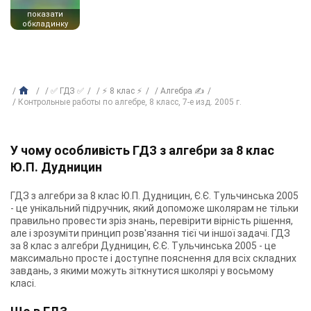
показати
обкладинку
✅ ГДЗ ✅
⚡ 8 клас ⚡
Алгебра ✍
Контрольные работы по алгебре, 8 класс, 7-е изд. 2005 г.
У чому особливість ГДЗ з алгебри за 8 клас
Ю.П. Дудницин
ГДЗ з алгебри за 8 клас Ю.П. Дудницин, Є.Є. Тульчинська 2005
- це унікальний підручник, який допоможе школярам не тільки
правильно провести зріз знань, перевірити вірність рішення,
але і зрозуміти принцип розв'язання тієї чи іншої задачі. ГДЗ
за 8 клас з алгебри Дудницин, Є.Є. Тульчинська 2005 - це
максимально просте і доступне пояснення для всіх складних
завдань, з якими можуть зіткнутися школярі у восьмому
класі.