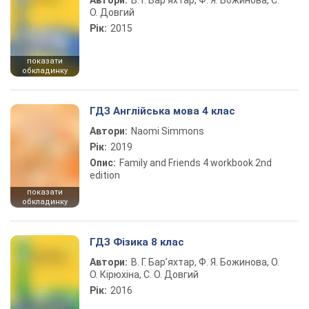
Автори:
В. Г. Бар’яхтар, Ф. Я. Божинова, С.
О. Довгий
Рік:
2015
показати
обкладинку
ГДЗ Англійська мова 4 клас
Автори:
Naomi Simmons
Рік:
2019
Опис:
Family and Friends 4 workbook 2nd
edition
показати
обкладинку
ГДЗ Фізика 8 клас
Автори:
В. Г. Бар’яхтар, Ф. Я. Божинова, О.
О. Кірюхіна, С. О. Довгий
Рік:
2016