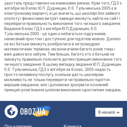
удосталь представлені на книжкових ринках. Крім того, ГДЗ з
алгебри за 8 клас Ю.П. Дудницин, Є.Є. Тульчинська 2005 є в
електронному варіанті, а це значить, що школярі без зайвого
клопоту і фінансових витрат завжди зможуть зайти на сайт і
перевірити правильність виконання того чи іншого завдання.
Видання 8 клас ГДЗ з алгебри Ю.П.Дудницин, Є.Є.
Тульчинська 2005 - це один з небагатьох підручників,
написаний простою і доступною для підлітків мовою. Далеко
не всі батьки зможуть розібратися в хитромудрих
математичних термінах, які вони вчили багато років тому і
вже давно все забули. Тим більше, багато хто з батьків не
зможуть правильно пояснити дитині принцип виконання того
чи іншого завдання. В цьому випадку, видання Ю.П. Дудницин,
Є.Є. Тульчинська, ГДЗ з алгебри за 8 клас, 2005 надасть
просто незамінну послугу, оскільки дасть школярам
можливість не тільки перевірити чи правильно підліток
вирішив завдання, але і допоможе зрозуміти основний
принцип розв'язання шляхом виконання однотипних завдань.
В начало
Про компанію
Команда