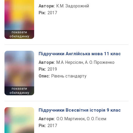
Автори:
К.М. Задорожній
Рік:
2017
показати
обкладинку
Підручники Англійська мова 11 клас
Автори:
М.А. Нерсісян, А. О. Піроженко
Рік:
2019
Опис:
Рівень стандарту
показати
обкладинку
Підручники Всесвітня історія 9 клас
Автори:
О.О. Мартинюк, О. О. Гісем
Рік:
2017