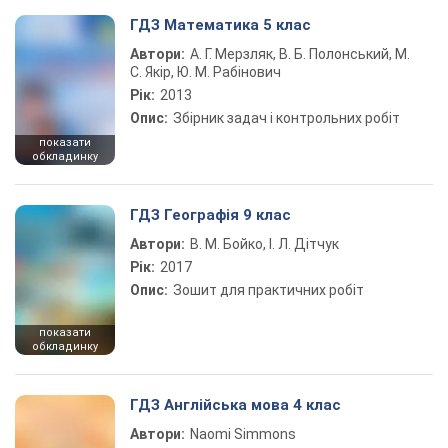
ГДЗ Математика 5 клас
Автори:
А. Г. Мерзляк, В. Б. Полонський, М.
С. Якір, Ю. М. Рабінович
Рік:
2013
Опис:
Збірник задач і контрольних робіт
показати
обкладинку
ГДЗ Географія 9 клас
Автори:
В. М. Бойко, І. Л. Дітчук
Рік:
2017
Опис:
Зошит для практичних робіт
показати
обкладинку
ГДЗ Англійська мова 4 клас
Автори:
Naomi Simmons