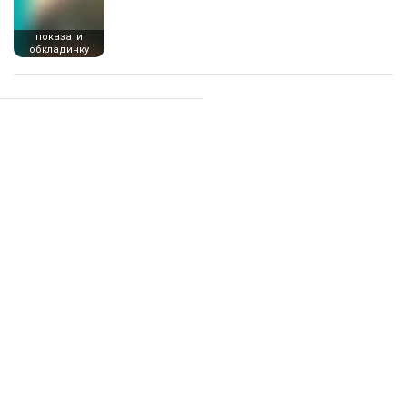
показати
обкладинку