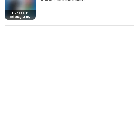
показати
обкладинку