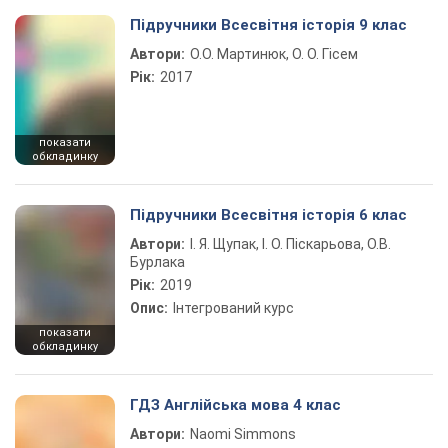
Підручники Всесвітня історія 9 клас
Автори:
О.О. Мартинюк, О. О. Гісем
Рік:
2017
показати
обкладинку
Підручники Всесвітня історія 6 клас
Автори:
І. Я. Щупак, І. О. Піскарьова, О.В.
Бурлака
Рік:
2019
Опис:
Інтегрований курс
показати
обкладинку
ГДЗ Англійська мова 4 клас
Автори:
Naomi Simmons