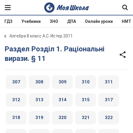
ГДЗ
Учебники
ЗНО
ДПА
Онлайн уроки
НМТ
Алгебра 8 класс А.С. Истер 2011
Раздел Розділ 1. Раціональні
вирази. § 11
307
308
309
310
311
312
313
314
315
317
318
319
320
321
322