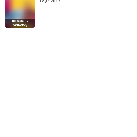
Год:
2017
показать
обложку