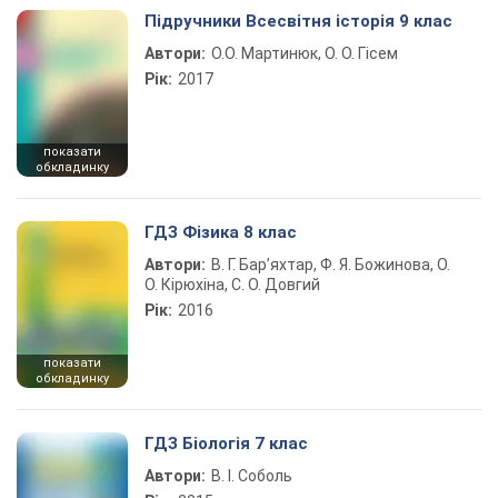
Підручники Всесвітня історія 9 клас
Автори:
О.О. Мартинюк, О. О. Гісем
Рік:
2017
показати
обкладинку
ГДЗ Фізика 8 клас
Автори:
В. Г. Бар’яхтар, Ф. Я. Божинова, О.
О. Кірюхіна, С. О. Довгий
Рік:
2016
показати
обкладинку
ГДЗ Біологія 7 клас
Автори:
В. І. Соболь