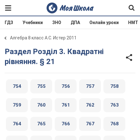
ГДЗ
Учебники
ЗНО
ДПА
Онлайн уроки
НМТ
Алгебра 8 класс А.С. Истер 2011
Раздел Розділ 3. Квадратні
рівняння. § 21
754
755
756
757
758
759
760
761
762
763
764
765
766
767
768