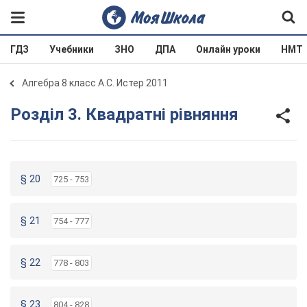
ГДЗ
Учебники
ЗНО
ДПА
Онлайн уроки
НМТ
Алгебра 8 класс А.С. Истер 2011
Розділ 3. Квадратні рівняння
§ 20
725 - 753
§ 21
754 - 777
§ 22
778 - 803
§ 23
804 - 828