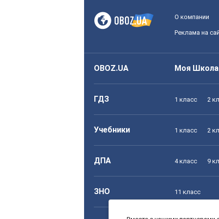
О компании
Реклама на са
OBOZ.UA
Моя Школа
ГДЗ
1 класс
2 к
Учебники
1 класс
2 к
ДПА
4 класс
9 к
ЗНО
11 класс