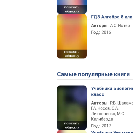
показать
обложку
ГДЗ Алгебра 8 кла
Авторы:
А.С. Истер
Год:
2016
показать
обложку
Самые популярные книги
Учебники Биологи
класс
Авторы:
Р.В. Шаламо
Г.А. Носов, О.А.
Литовченко, М.С.
Калиберда
показать
Год:
2017
обложку