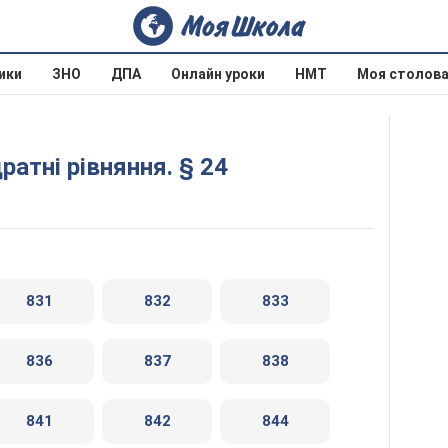
ики
ЗНО
ДПА
Онлайн уроки
НМТ
Моя столов
ратні рівняння. § 24
831
832
833
836
837
838
841
842
844