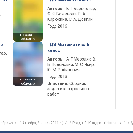
 10
ГДЗ Физика 8 класс
Авторы:
В. Г. Барьяхтар,
Ф. Я. Божинова, Е. А.
а
Кирюхина, С. А. Довгий
Год:
2016
показать
обложку
сс
ГДЗ Математика 5
класс
тар,
Авторы:
А. Г. Мерзляк, В.
Б. Полонский, М. С. Якир,
Ю. М. Рабинович
Год:
2013
показать
Описание:
Сборник
обложку
задач и контрольных
работ
гебра ✍
Алгебра, 8 клас (2011 р.)
Розділ 3. Квадратні рівняння
§