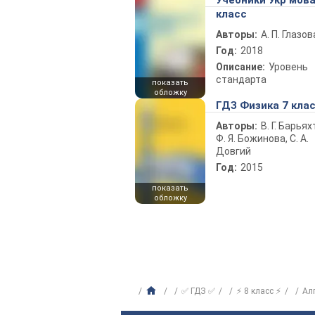
Учебники Укр мова
класс
Авторы:
А. П. Глазов
Год:
2018
Описание:
Уровень
стандарта
показать
обложку
ГДЗ Физика 7 кла
Авторы:
В. Г. Барьях
Ф. Я. Божинова, С. А.
Довгий
Год:
2015
показать
обложку
✅ ГДЗ ✅
⚡ 8 класс ⚡
Ал