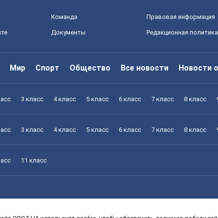
Команда
Правовая информация
йте
Документы
Редакционная политика
Мир
Спорт
Общество
Все новости
Новости 
ласс
3 класс
4 класс
5 класс
6 класс
7 класс
8 класс
ласс
3 класс
4 класс
5 класс
6 класс
7 класс
8 класс
ласс
11 класс