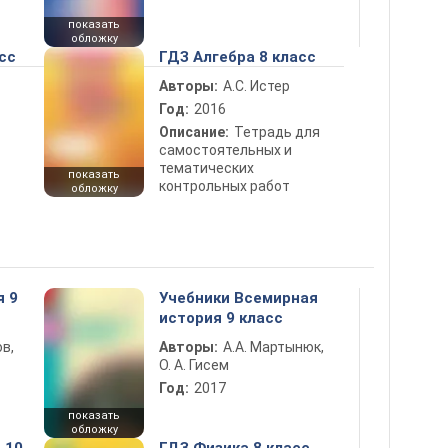
показать
обложку
сс
ГДЗ Алгебра 8 класс
Авторы:
А.С. Истер
Год:
2016
Описание:
Тетрадь для
самостоятельных и
тематических
показать
контрольных работ
обложку
я 9
Учебники Всемирная
история 9 класс
в,
Авторы:
А.А. Мартынюк,
О. А. Гисем
Год:
2017
показать
обложку