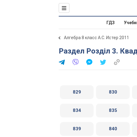
ГДЗ
Учебн
Алгебра 8 класс А.С. Истер 2011
Раздел Розділ 3. Квад
829
830
834
835
839
840