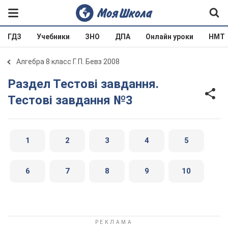
ГДЗ
Учебники
ЗНО
ДПА
Онлайн уроки
НМТ
Алгебра 8 класс Г. П. Бевз 2008
Раздел Тестові завдання.
Тестові завдання №3
1
2
3
4
5
6
7
8
9
10