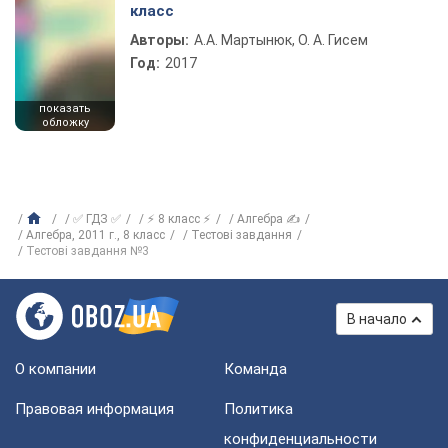
класс
Авторы:
А.А. Мартынюк, О. А. Гисем
Год:
2017
показать
обложку
✅ ГДЗ ✅
⚡ 8 класс ⚡
Алгебра ✍
Алгебра, 2011 г., 8 класс
Тестові завдання
Тестові завдання №3
В начало
О компании
Команда
Правовая информация
Политика
конфиденциальности