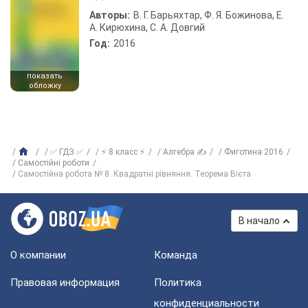
Авторы:
В. Г. Барьяхтар, Ф. Я. Божинова, Е.
А. Кирюхина, С. А. Довгий
Год:
2016
показать
обложку
✅ ГДЗ ✅
⚡ 8 класс ⚡
Алгебра ✍
Фиготина 2016
Самостійні роботи
Самостійна робота № 8. Квадратні рівняння. Теорема Вієта
В начало
О компании
Команда
Правовая информация
Политика
конфиденциальности