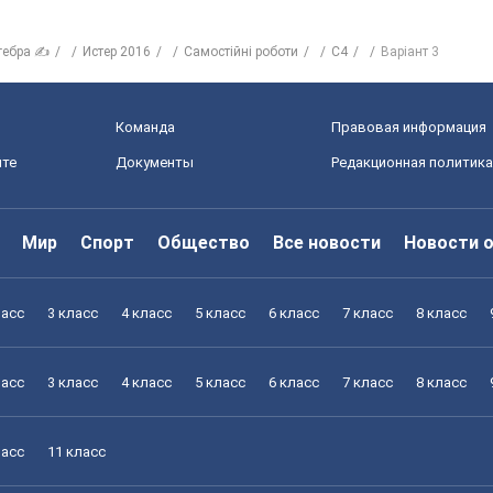
гебра ✍
Истер 2016
Самостійні роботи
С4
Варіант 3
Команда
Правовая информация
йте
Документы
Редакционная политика
Мир
Спорт
Общество
Все новости
Новости 
ласс
3 класс
4 класс
5 класс
6 класс
7 класс
8 класс
ласс
3 класс
4 класс
5 класс
6 класс
7 класс
8 класс
ласс
11 класс