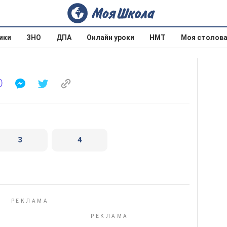
ики
ЗНО
ДПА
Онлайн уроки
НМТ
Моя столов
3
4