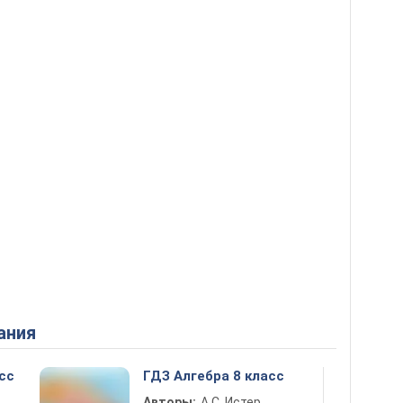
ания
сс
ГДЗ Алгебра 8 класс
Авторы:
А.С. Истер