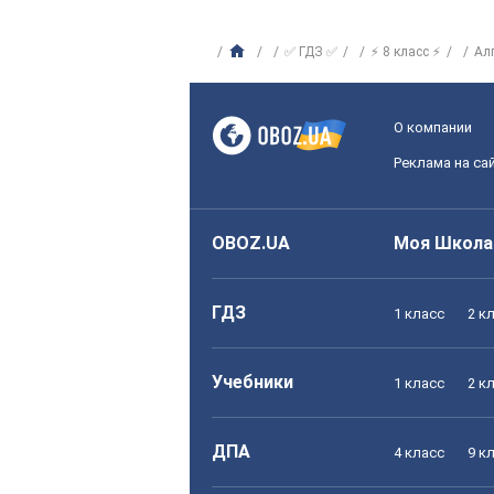
✅ ГДЗ ✅
⚡ 8 класс ⚡
Ал
О компании
Реклама на са
OBOZ.UA
Моя Школа
ГДЗ
1 класс
2 к
Учебники
1 класс
2 к
ДПА
4 класс
9 к