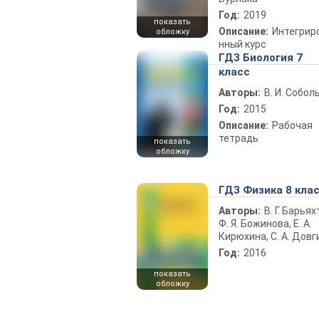
Год:
2019
показать
Описание:
Интегрир
обложку
нный курс
ГДЗ Биология 7
класс
Авторы:
В. И. Собол
Год:
2015
Описание:
Рабочая
тетрадь
показать
обложку
ГДЗ Физика 8 кла
Авторы:
В. Г. Барьях
Ф. Я. Божинова, Е. А.
Кирюхина, С. А. Довг
Год:
2016
показать
обложку