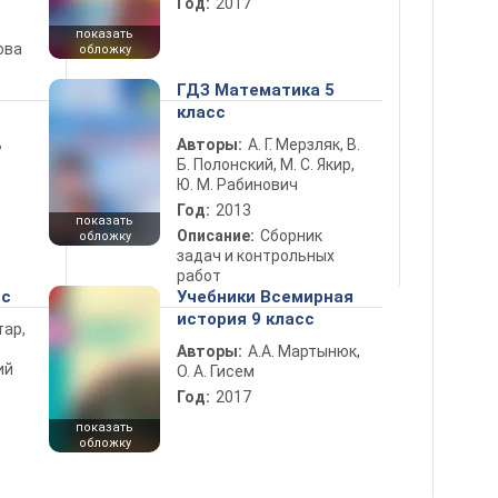
Год:
2017
показать
ова
обложку
ГДЗ Математика 5
класс
ь
Авторы:
А. Г. Мерзляк, В.
Б. Полонский, М. С. Якир,
Ю. М. Рабинович
Год:
2013
показать
Описание:
Сборник
обложку
задач и контрольных
работ
сс
Учебники Всемирная
история 9 класс
тар,
Авторы:
А.А. Мартынюк,
ий
О. А. Гисем
Год:
2017
показать
обложку