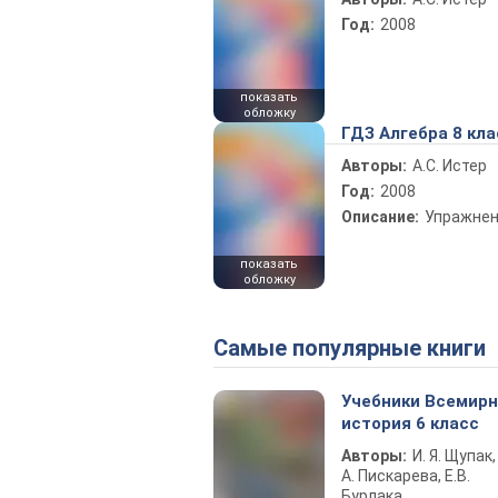
Год:
2008
показать
обложку
ГДЗ Алгебра 8 кла
Авторы:
А.С. Истер
Год:
2008
Описание:
Упражне
показать
обложку
Самые популярные книги
Учебники Всемир
история 6 класс
Авторы:
И. Я. Щупак,
А. Пискарева, Е.В.
Бурлака