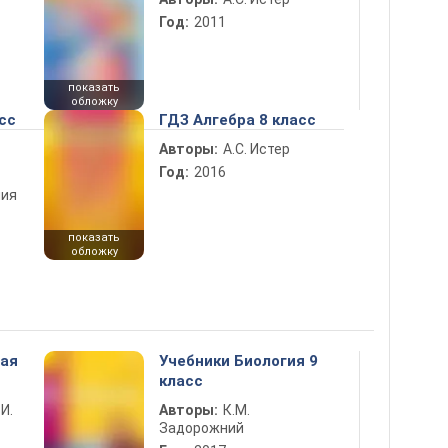
Год:
2011
показать
обложку
сс
ГДЗ Алгебра 8 класс
Авторы:
А.С. Истер
Год:
2016
ния
показать
обложку
ная
Учебники Биология 9
класс
 И.
Авторы:
К.М.
Задорожний