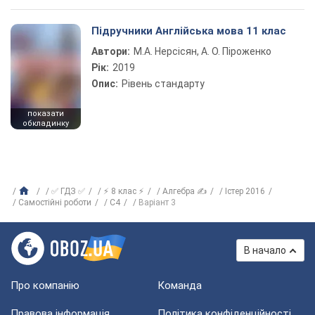
Підручники Англійська мова 11 клас
Автори:
М.А. Нерсісян, А. О. Піроженко
Рік:
2019
Опис:
Рівень стандарту
показати
обкладинку
✅ ГДЗ ✅
⚡ 8 клас ⚡
Алгебра ✍
Істер 2016
Самостійні роботи
С4
Варіант 3
В начало
Про компанію
Команда
Правова інформація
Політика конфіденційності