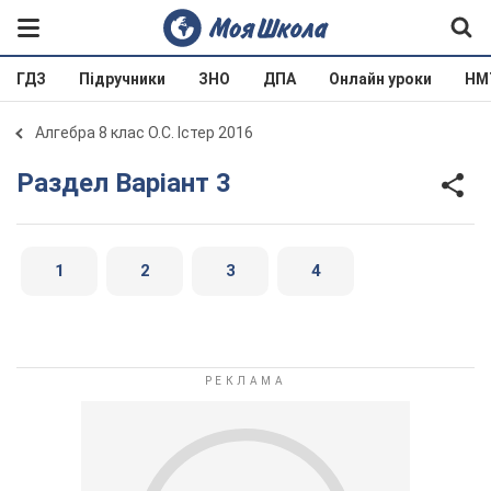
ГДЗ
Підручники
ЗНО
ДПА
Онлайн уроки
НМ
Алгебра 8 клас О.С. Істер 2016
Раздел Варіант 3
1
2
3
4