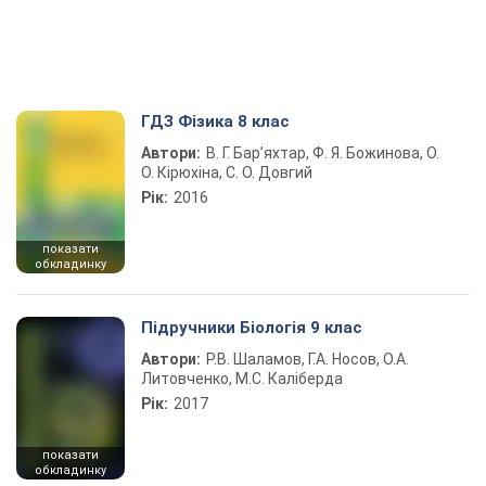
ГДЗ Фізика 8 клас
Автори:
В. Г. Бар’яхтар, Ф. Я. Божинова, О.
О. Кірюхіна, С. О. Довгий
Рік:
2016
показати
обкладинку
Підручники Біологія 9 клас
Автори:
Р.В. Шаламов, Г.А. Носов, О.А.
Литовченко, М.С. Каліберда
Рік:
2017
показати
обкладинку