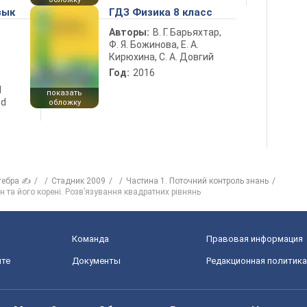
зык
ГДЗ Физика 8 класс
Авторы:
В. Г. Барьяхтар,
Ф. Я. Божинова, Е. А.
Кирюхина, С. А. Довгий
Год:
2016
d
показать
nd
обложку
гебра ✍
Стадник 2009
Частина 1. Поточний контроль знань
 та його корені. Розв’язування квадратних рівнянь
Команда
Правовая информация
йте
Документы
Редакционная политика