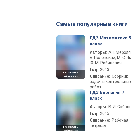
Самые популярные книги
ГДЗ Математика 
класс
Авторы:
А. Г. Мерзля
Б. Полонский, М. С. Як
Ю. М. Рабинович
Год:
2013
показать
Описание:
Сборник
обложку
задач и контрольны
работ
ГДЗ Биология 7
класс
Авторы:
В. И. Собол
Год:
2015
Описание:
Рабочая
тетрадь
показать
обложку