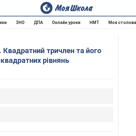
ики
ЗНО
ДПА
Онлайн уроки
НМТ
Моя столов
 квадратних рівнянь