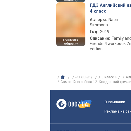
ГДЗ Английский я
4 класс
Авторы:
Naomi
Simmons
Год:
2019
Описание:
Family an
показать
Friends 4 workbook 2
обложку
edition
✅ ГДЗ ✅
⚡ 8 класс ⚡
Ал
Самостійна робота 12. Квадратний тричлен
О компании
Реклама на са