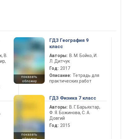
5
ГДЗ География 9
класс
к, В.
Авторы:
В. М. Бойко, И.
ир,
Л. Дитчук
Год:
2017
Описание:
Тетрадь для
показать
практических работ
обложку
х
ГДЗ Физика 7 класс
Авторы:
В. Г. Барьяхтар,
Ф. Я. Божинова, С. А.
ь
Довгий
Год:
2015
показать
обложку