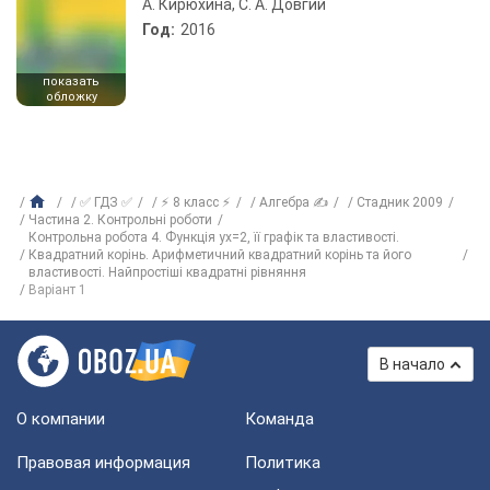
А. Кирюхина, С. А. Довгий
Год:
2016
показать
обложку
✅ ГДЗ ✅
⚡ 8 класс ⚡
Алгебра ✍
Стадник 2009
Частина 2. Контрольні роботи
Контрольна робота 4. Функція yx=2, її графік та властивості.
Квадратний корінь. Арифметичний квадратний корінь та його
властивості. Найпростіші квадратні рівняння
Варіант 1
В начало
О компании
Команда
Правовая информация
Политика