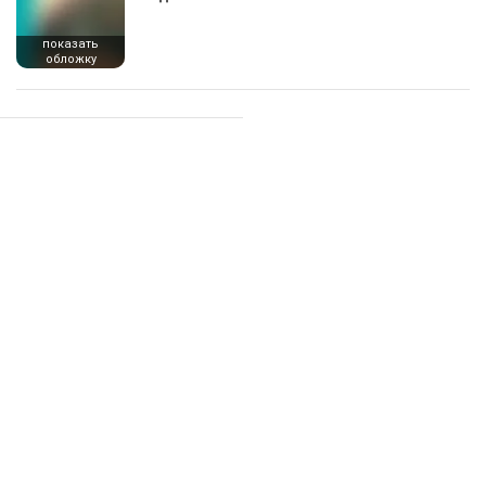
показать
обложку