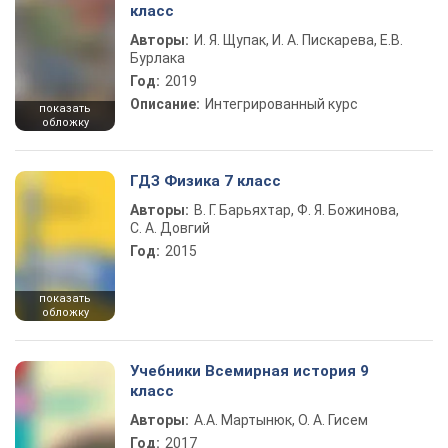
класс
Авторы:
И. Я. Щупак, И. А. Пискарева, Е.В.
Бурлака
Год:
2019
Описание:
Интегрированный курс
показать
обложку
ГДЗ Физика 7 класс
Авторы:
В. Г. Барьяхтар, Ф. Я. Божинова,
С. А. Довгий
Год:
2015
показать
обложку
Учебники Всемирная история 9
класс
Авторы:
А.А. Мартынюк, О. А. Гисем
Год:
2017