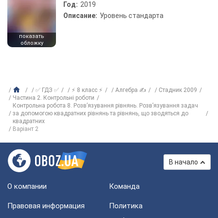
Год:
2019
Описание:
Уровень стандарта
показать
обложку
✅ ГДЗ ✅
⚡ 8 класс ⚡
Алгебра ✍
Стадник 2009
Частина 2. Контрольні роботи
Контрольна робота 8. Розв’язування рівнянь. Розв’язування задач
за допомогою квадратних рівнянь та рівнянь, що зводяться до
квадратних
Варіант 2
В начало
О компании
Команда
Правовая информация
Политика